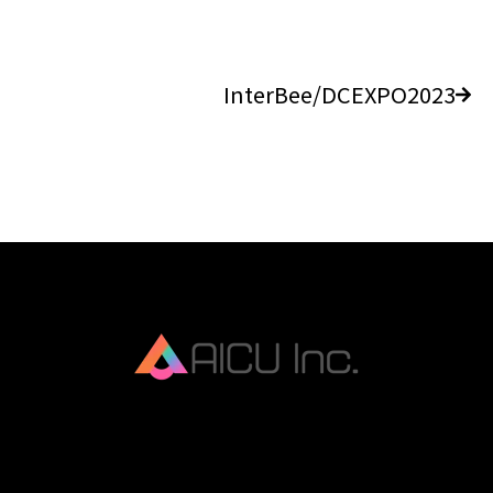
InterBee/DCEXPO2023
AICU Inc. is AIDX company.