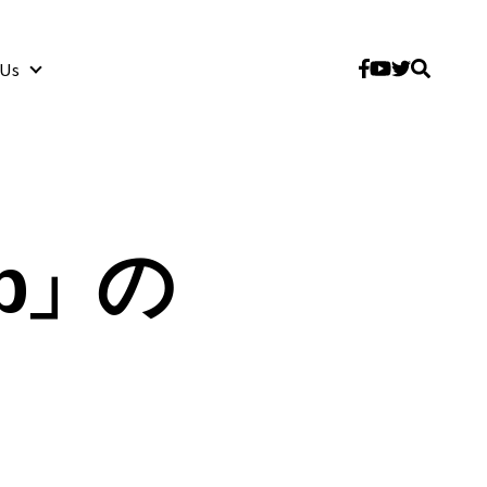
 Us
About Us
jp」の