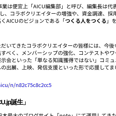
版事業は便宜上「AICU編集部」と呼び、編集長は代
当し、コラボクリエイターの増強や、資金調達、採
くAICUのビジョンである「
つくる人をつくる
」
ただいてきたコラボクリエイターの皆様には、今後
出すべく、メンバーシップの強化、コンテストやワ
展示会といった「単なる知識獲得ではない」コミュ
への出展、上映、発信支援といった形で応援してま
aicu/n/n82c75c8c2cc5
U.jp誕生」
日本最大のブログサイト「note」にて運用してきた AIC