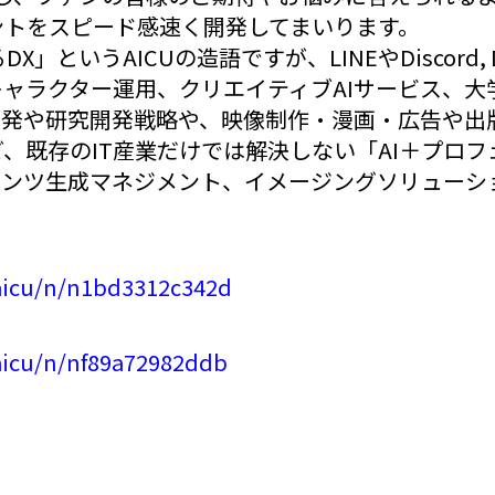
ントをスピード感速く開発してまいります。
るDX」というAICUの造語ですが、LINEやDiscord,
キャラクター運用、クリエイティブAIサービス、
開発や研究開発戦略や、映像制作・漫画・広告や出
、既存のIT産業だけでは解決しない「AI＋プロ
テンツ生成マネジメント、イメージングソリューシ
/aicu/n/n1bd3312c342d
aicu/n/nf89a72982ddb