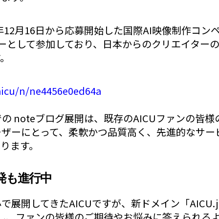
年12月16日から応募開始した国際AI映像制作コン
ーとして参加しており、日本からのクリエイター
す。
aicu/n/ne4456e0ed64a
の noteブログ展開は、既存のAICUファンの皆
ーザーにとって、柔軟かつ品質高く、先進的なサー
おります。
発も進行中
で展開してきたAICUですが、新ドメイン「AICU.
活用し、ファンの皆様のご期待やお悩みに答えられる