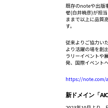
既存のnoteや出
せ
(白井暁彦)が担
ままで以上に品質高
す。
従来よりご協力い
より活躍の場を創
ラリーイベントや
発、国際イベント
https://note.com/
新ドメイン「AIC
2023年10月より、