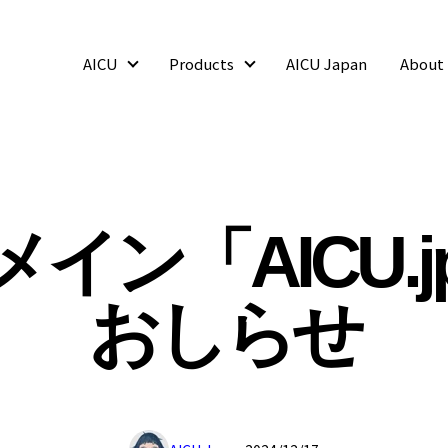
AICU
Products
AICU Japan
About
AICU
Products
イン「AICU.
おしらせ