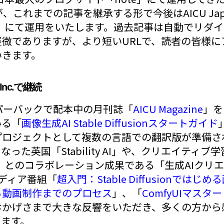
）ですが、これまでの記事を継承する形で今後はAICU J
.jp」にて運用をいたします。過去記事は自動でリダ
微でありますが、より短いURLで、読者の皆様に
いきます。
Inc.で継続
ペーパーバックで配本中の月刊誌「
AICU Magazine
」を
いる「
画像生成AI Stable Diffusionスタートガイド
ロジェクトとして複数の言語での翻訳版が準備され
った英国「Stability AI」や、クリエイティ
o」とのコラボレーション成果である「生成AIクリエ
ディア番組「
超入門：Stable Diffusionではじめ
ら動画制作までのプロセス
」、「
ComfyUIマス
おかげさまで大きな反響をいただき、多くの方から
ります。