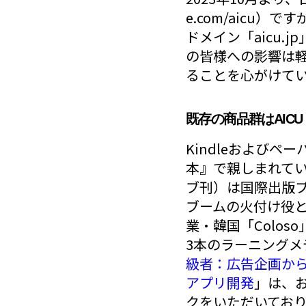
e.com/aicu
ドメイン「aicu
の皆様への影響は軽
ることを心がけて
既存の商品群はAICU 
Kindleおよび
本』で親しまれて
ブ刊）は国際出版プ
ブームの火付け役とな
業・韓国「Colos
3本のラーニングメ
級者：広告企画か
アプリ開発
」は、
クをいただいてお