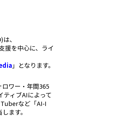
D)は、
出支援を中心に、ライ
edia
」となります。
ォロワー・年間365
イティブAIによって
berなど「AI-I
当します。