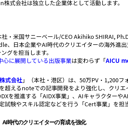
apan株式会社は独立した企業体として活動します。
本社・米国サニーベール/CEO Akihiko SHIRAI, Ph.
ndle、日本企業やAI時代のクリエイターの海外進
シングを担当します。
leを中心に展開している出版事業
は変わらず「
AICU m
an株式会社
」（本社・港区）は、50万PV・1,200フ
日を超えるnoteでの記事開発をより強化し、クリエ
Xを推進する「AIDX事業」、AIキャラクターやAITu
定試験やスキル認定などを行う「Cert事業」を担
」AI時代のクリエイターの育成を強化