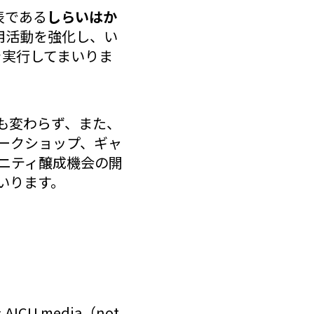
表である
しらいはか
用活動を強化し、い
を実行してまいりま
も変わらず、また、
ークショップ、ギャ
ニティ醸成機会の開
いります。
U media（not