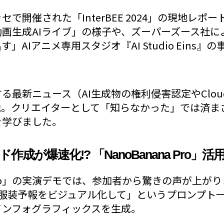
で開催された「InterBEE 2024」の現地レポー
画生成AIライブ」の様子や、ズーパーズース社に
」AIアニメ専用スタジオ『AI Studio Eins』
最新ニュース（AI生成物の権利侵害認定やCloudf
説。クリエイターとして「知らなかった」では済ま
を学びました。
ライド作成が爆速化!? 「NanoBanana Pro」活
a Pro」の実演デモでは、参加者から驚きの声が上
と服装予報をビジュアル化して」というプロンプト
インフォグラフィックスを生成。