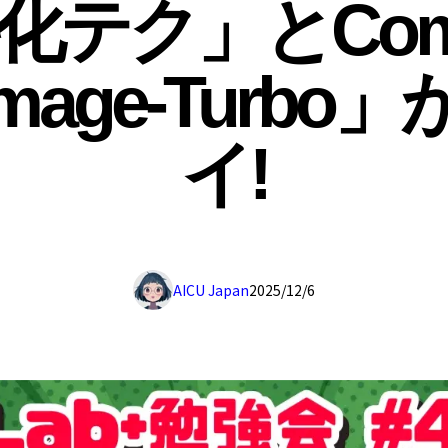
化テク」とComf
Image-Turbo
イ!
AICU Japan
2025/12/6