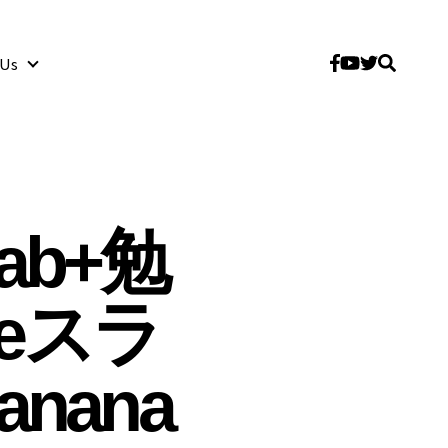
 Us
About Us
ab+勉
leスラ
nana