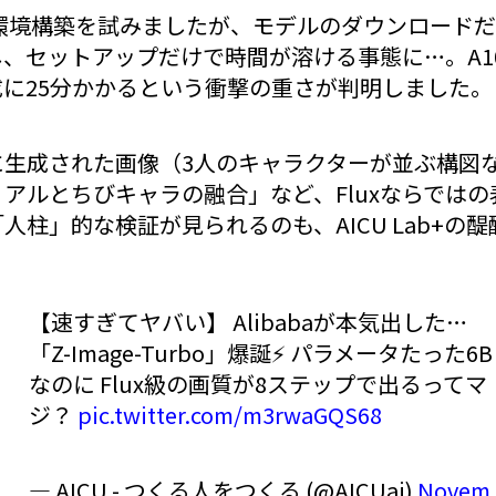
ab上で環境構築を試みましたが、モデルのダウンロー
し、セットアップだけで時間が溶ける事態に…。A10
に25分かかるという衝撃の重さが判明しました。
に生成された画像（3人のキャラクターが並ぶ構図
アルとちびキャラの融合」など、Fluxならでは
人柱」的な検証が見られるのも、AICU Lab+の
【速すぎてヤバい】 Alibabaが本気出した…
「Z-Image-Turbo」爆誕⚡️ パラメータたった6B
なのに Flux級の画質が8ステップで出るってマ
ジ？
pic.twitter.com/m3rwaGQS68
— AICU - つくる人をつくる (@AICUai)
Novem