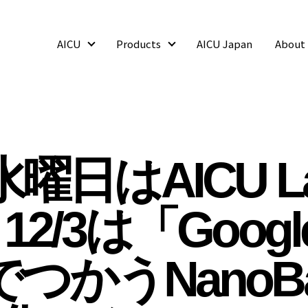
AICU
Products
AICU Japan
About
AICU
Products
曜日はAICU L
 12/3は「Goog
つかうNanoBa