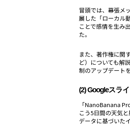
冒頭では、幕張メッセ
展した「ローカル動
ことで感情を生み出す
た。
また、著作権に関する
ど）についても解
制のアップデート
(2) Googleス
「NanoBanan
こう5日間の天気
データに基づいた