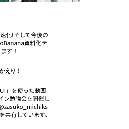
成高速化!そして今後の
noBanana資料化テ
します！
りかえり！
yUI」を使った動画
ライン勉強会を開催し
@zasuko_michiks
クを共有しています。