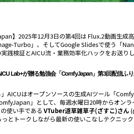
apan】2025年12月3日の第4回は Flux.2動画生
ge-Turbo」、そしてGoogle Slidesで使う「Na
実践検証とAICU流・業務効率化ハックをお送り
CU Lab+が贈る勉強会「ComfyJapan」第3回配信ふ
AICUはオープンソースの生成AIツール「Comf
omfyJapan」として、毎週水曜日20時からオン
UIの使い手である
VTuber道草雑草子(ざすこ)さん
(
ゆるっとトークしながら最新の使いこなしテクニッ