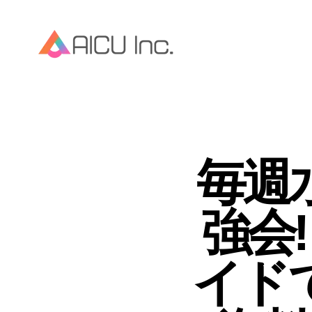
毎週水
強会!
イドで