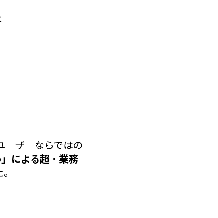
よ
本のユーザーならではの
Pro」による超・業務
た。