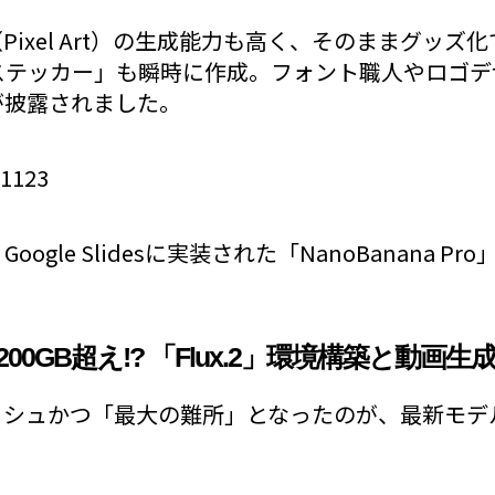
Pixel Art）の生成能力も高く、そのままグッズ
ステッカー」も瞬時に作成。フォント職人やロゴ
が披露されました。
51123
ogle Slidesに実装された「NanoBanana P
200GB超え!? 「Flux.2」環境構築と動画生
シュかつ「最大の難所」となったのが、最新モデル「