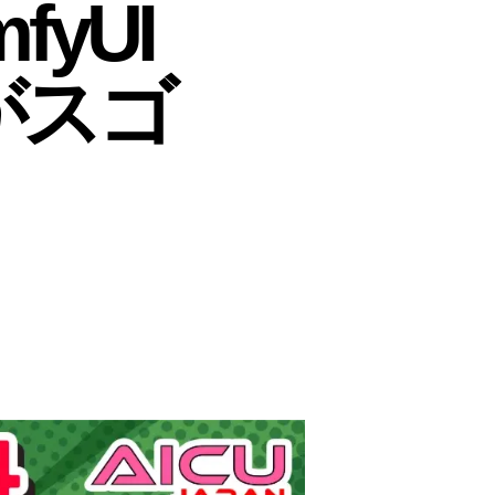
yUI
」がスゴ