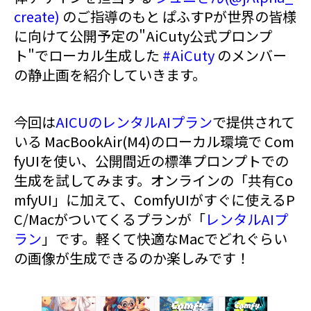
create)
のご指導のもと ぱふすPが世界の皆様
に向けて公開予定の"AiCuty公式プロンプ
ト"でローカル生成した
#AiCuty
のメンバー
の静止画を紹介していきます。
今回は
AICUのレンタルAIプラン
で提供されて
いる MacBookAir(M4)のローカル環境で Com
fyUIを使い、公開間近の標準プロンプトでの
生成を試してみます。オンラインの「共有Co
mfyUI」に加えて、ComfyUIがすぐに使えるP
C/Macがついてくるプランが「
レンタルAIプ
ラン
」です。軽くて快適なMacでどれぐらい
の画像が生成できるのか楽しみです！