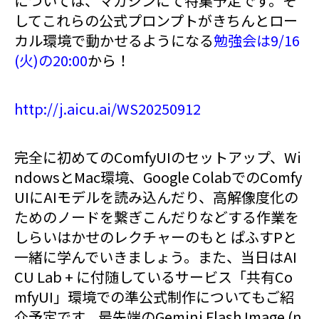
については、マガジンにて特集予定です。そ
してこれらの公式プロンプトがきちんとロー
カル環境で動かせるようになる
勉強会は9/16
(火)の20:00
から！
http://j.aicu.ai/WS20250912
完全に初めてのComfyUIのセットアップ、Wi
ndowsとMac環境、Google ColabでのComfy
UIにAIモデルを読み込んだり、高解像度化の
ためのノードを繋ぎこんだりなどする作業を
しらいはかせのレクチャーのもと ぱふすPと
一緒に学んでいきましょう。また、当日はAI
CU Lab + に付随しているサービス「共有Co
mfyUI」環境での準公式制作についてもご紹
介予定です。最先端のGemini Flash Image (n