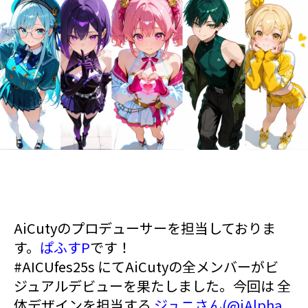
AiCutyのプロデューサーを担当しておりま
す。
ぱふすP
です！
#AICUfes25s にてAiCutyの全メンバーがビ
ジュアルデビューを果たしました。今回は 全
体デザインを担当する
ジュニさん(@jAlpha_