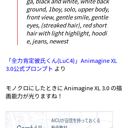
ga, black and white, white back
ground, 1boy, solo, upper body,
front view, gentle smile, gentle
eyes, (streaked hair), red short
hair with light highlight, hoodi
e, jeans, newest
「全力肯定彼氏くん(LuC4)」Animagine XL
3.0公式プロンプト
より
モノクロにしたときに Animagine XL 3.0 の描
画能力が光りますね！