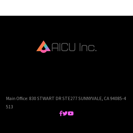
AICU Inc. is AIDX company.
Main Office:
830 STWART DR STE277 SUNNYVALE, CA 94085-4
513