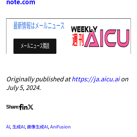
note.com
Originally published at
https://ja.aicu.ai
on
July 5, 2024.
Share:
AI
,
生成AI
,
画像生成AI
,
AniFusion