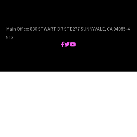
AICU Inc. is AIDX company.
Main Office:
830 STWART DR STE277 SUNNYVALE, CA 94085-4
513