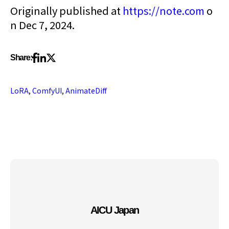
Originally published at
https://note.com
o
n Dec 7, 2024.
Share:
LoRA
,
ComfyUI
,
AnimateDiff
AICU Japan