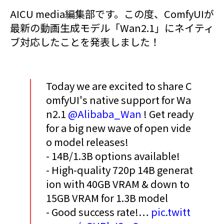
AICU media編集部です。この度、ComfyUIが
最新の動画生成モデル「Wan2.1」にネイティ
ブ対応したことを発表しました！
Today we are excited to share C
omfyUI's native support for Wa
n2.1
@Alibaba_Wan
! Get ready
for a big new wave of open vide
o model releases!
- 14B/1.3B options available!
- High-quality 720p 14B generat
ion with 40GB VRAM & down to
15GB VRAM for 1.3B model
- Good success rate!…
pic.twitt