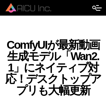
ComfyUIが最新動画
生成モデル「Wan2.
1」にネイティブ対
応！デスクトップア
プリも大幅更新