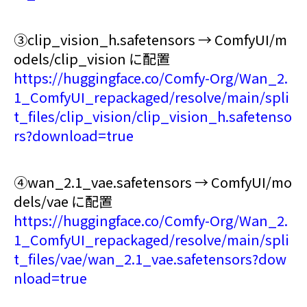
③clip_vision_h.safetensors → ComfyUI/m
odels/clip_vision に配置
https://huggingface.co/Comfy-Org/Wan_2.
1_ComfyUI_repackaged/resolve/main/spli
t_files/clip_vision/clip_vision_h.safetenso
rs?download=true
④wan_2.1_vae.safetensors → ComfyUI/mo
dels/vae に配置
https://huggingface.co/Comfy-Org/Wan_2.
1_ComfyUI_repackaged/resolve/main/spli
t_files/vae/wan_2.1_vae.safetensors?dow
nload=true