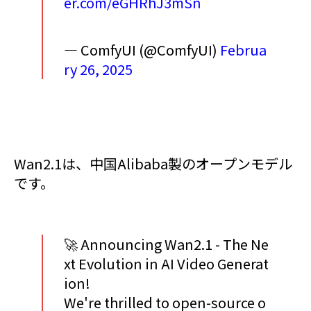
er.com/eGHRhJ3mSn
— ComfyUI (@ComfyUI)
Februa
ry 26, 2025
Wan2.1は、中国Alibaba製のオープンモデル
です。
🚀 Announcing Wan2.1 - The Ne
xt Evolution in AI Video Generat
ion!
We're thrilled to open-source o