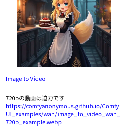
Image to Video
720pの動画は迫力です
https://comfyanonymous.github.io/Comfy
UI_examples/wan/image_to_video_wan_
720p_example.webp