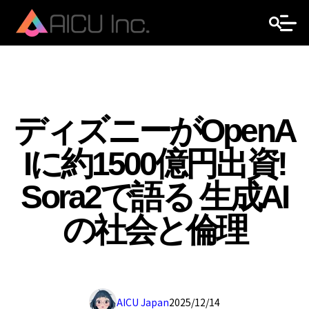
ディズニーがOpenA
Iに約1500億円出資!
Sora2で語る 生成AI
の社会と倫理
AICU Japan
2025/12/14