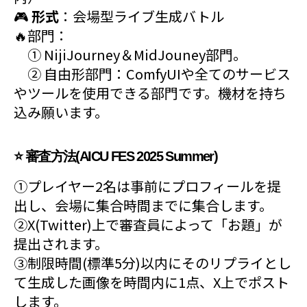
🎮
形式
：会場型ライブ生成バトル
🔥部門：
① NijiJourney＆MidJouney部門。
② 自由形部門：ComfyUIや全てのサービス
やツールを使用できる部門です。機材を持ち
込み願います。
⭐️ 審査方法(AICU FES 2025 Summer)
①プレイヤー2名は事前にプロフィールを提
出し、会場に集合時間までに集合します。
②X(Twitter)上で審査員によって「お題」が
提出されます。
③制限時間(標準5分)以内にそのリプライとし
て生成した画像を時間内に1点、X上でポスト
します。