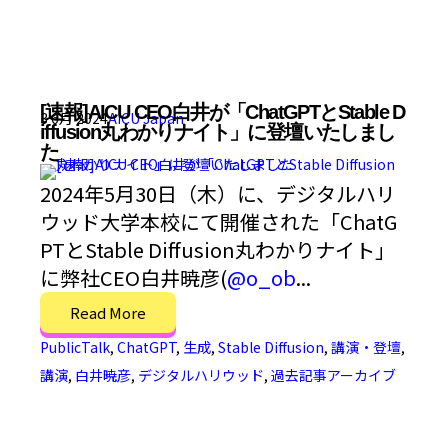
[速報]AICU CEO白井が「ChatGPTとStable D
3 6月 2024
AICU Japan
iffusion丸わかりナイト」に登壇いたしまし
た
2024年5月30日（木）に、デジタルハリ
ウッド大学本校にて開催された「ChatG
PTとStable Diffusion丸わかりナイト」
に弊社CEO白井暁彦(
@o_ob
...
Read More
PublicTalk
,
ChatGPT
,
生成
,
Stable Diffusion
,
講演・登壇
,
講演
,
白井暁彦
,
デジタルハリウッド
,
過去記事アーカイブ