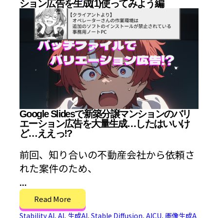
ション広告を生成(1)使ってみよう編
Google Slidesで新築分譲マンションのバリ
エーション広告を大量生成…したはいいけ
ど…ええっ!?
前回、知り合いの不動産会社から依頼さ
れた案件のため、
...
Read More
Stability AI
,
AI
,
生成AI
,
Stable Diffusion
,
AICU
,
画像生成A