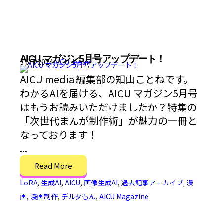
AICU マガジン5月号アップデート！
3 6月 2024
AICU Japan
AICU media 編集部の知山ことねです。
わかるAIを届ける、AICU マガジン5月号
はもうお読みいただけましたか？特集の
「次世代まんが制作術」が魅力の一冊と
なっております！
...
Read More
LoRA
,
生成AI
,
AICU
,
画像生成AI
,
過去記事アーカイブ
,
漫
画
,
漫画制作
,
デルタもん
,
AICU Magazine