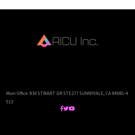
AICU Inc. is AIDX company.
Main Office:
830 STWART DR STE277 SUNNYVALE, CA 94085-4
513