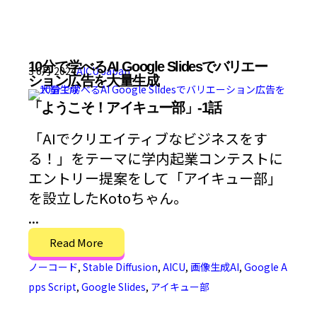
10分で学べるAI Google Slidesでバリエー
3 6月 2024
AICU Japan
ション広告を大量生成
「ようこそ！アイキュー部」-1話
「AIでクリエイティブなビジネスをす
る！」をテーマに学内起業コンテストに
エントリー提案をして「アイキュー部」
を設立したKotoちゃん。
...
Read More
ノーコード
,
Stable Diffusion
,
AICU
,
画像生成AI
,
Google A
pps Script
,
Google Slides
,
アイキュー部