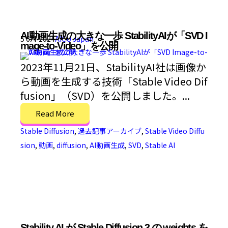
AI動画生成の大きな一歩 StabilityAIが「SVD I
5 6月 2024
AICU Japan
mage-to-Video」を公開
2023年11月21日、StabilityAI社は画像か
ら動画を生成する技術「Stable Video Dif
fusion」（SVD）を公開しました。...
Read More
Stable Diffusion
,
過去記事アーカイブ
,
Stable Video Diffu
sion
,
動画
,
diffusion
,
AI動画生成
,
SVD
,
Stable AI
Stability AI が Stable Diffusion 3 の weights を