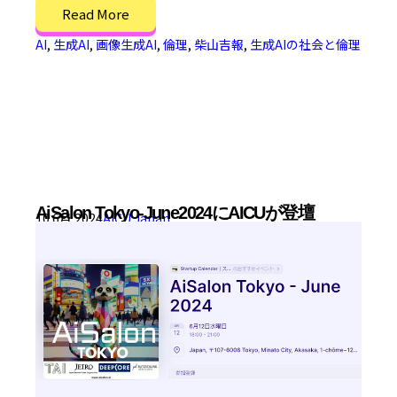
Read More
AI
,
生成AI
,
画像生成AI
,
倫理
,
柴山吉報
,
生成AIの社会と倫理
AiSalon Tokyo-June2024にAICUが登壇
10 6月 2024
AICU Japan