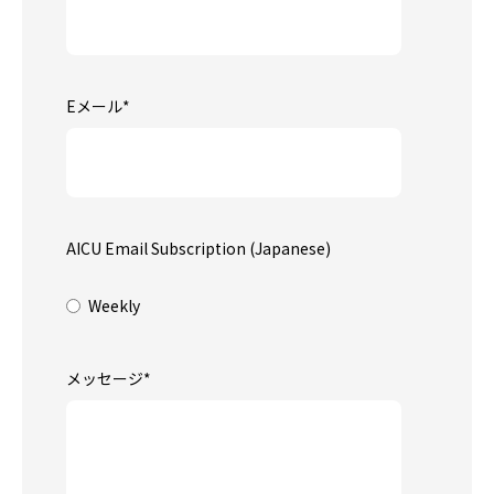
Eメール
*
AICU Email Subscription (Japanese)
Weekly
メッセージ
*