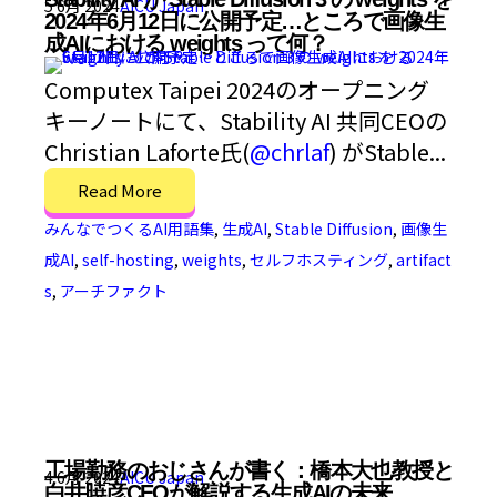
5 6月 2024
AICU Japan
2024年6月12日に公開予定…ところで画像生
成AIにおける weights って何？
Computex Taipei 2024のオープニング
キーノートにて、Stability AI 共同CEOの
Christian Laforte氏(
@chrlaf
) がStable...
Read More
みんなでつくるAI用語集
,
生成AI
,
Stable Diffusion
,
画像生
成AI
,
self-hosting
,
weights
,
セルフホスティング
,
artifact
s
,
アーチファクト
工場勤務のおじさんが書く：橋本大也教授と
4 6月 2024
AICU Japan
白井暁彦CEOが解説する生成AIの未来