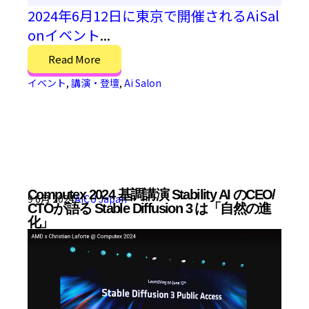
2024年6月12日に東京で開催されるAiSal
onイベント
...
Read More
イベント
,
講演・登壇
,
Ai Salon
Computex 2024 基調講演 Stability AI のCEO/
9 6月 2024
AICU Japan
CTOが語る Stable Diffusion 3 は「自然の進
化」