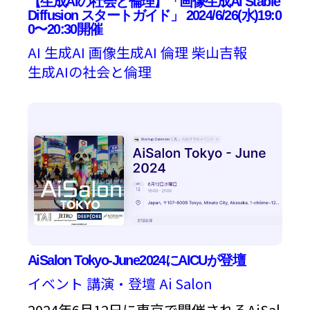
【生成AIの社会と倫理】「画像生成AI Stable
Diffusion スタートガイド」 2024/6/26(水)19:0
0〜20:30開催
AI
生成AI
画像生成AI
倫理
柴山吉報
生成AIの社会と倫理
AiSalon Tokyo-June2024にAICUが登壇
イベント
講演・登壇
Ai Salon
2024年6月12日に東京で開催されるAiSal