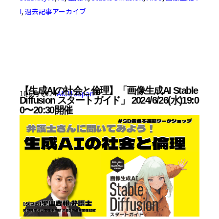
I
,
過去記事アーカイブ
【生成AIの社会と倫理】「画像生成AI Stable
10 6月 2024
AICU Japan
Diffusion スタートガイド」 2024/6/26(水)19:0
0〜20:30開催