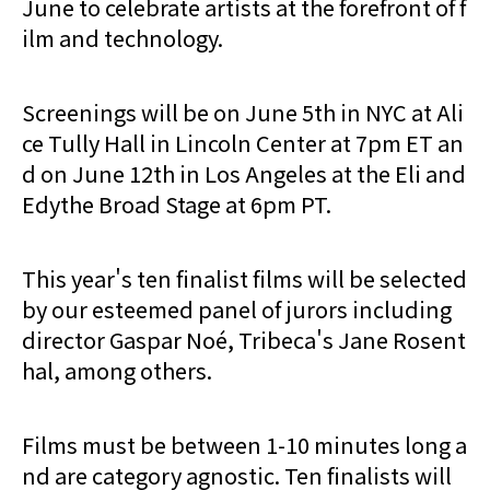
June to celebrate artists at the forefront of f
ilm and technology.
Screenings will be on June 5th in NYC at Ali
ce Tully Hall in Lincoln Center at 7pm ET an
d on June 12th in Los Angeles at the Eli and
Edythe Broad Stage at 6pm PT.
This year's ten finalist films will be selected
by our esteemed panel of jurors including
director Gaspar Noé, Tribeca's Jane Rosent
hal, among others.
Films must be between 1-10 minutes long a
nd are category agnostic. Ten finalists will