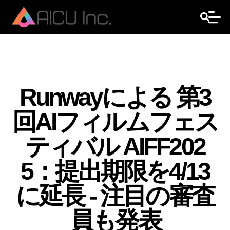
Runwayによる 第3
回AIフィルムフェス
ティバル AIFF202
5：提出期限を4/13
に延長 - 注目の審査
員も発表