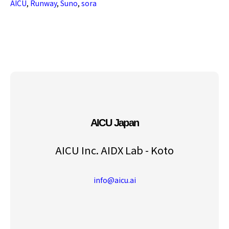
AICU
,
Runway
,
Suno
,
sora
AICU Japan
AICU Inc. AIDX Lab - Koto
info@aicu.ai