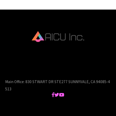
AICU Inc. is AIDX company.
Main Office:
830 STWART DR STE277 SUNNYVALE, CA 94085-4
513