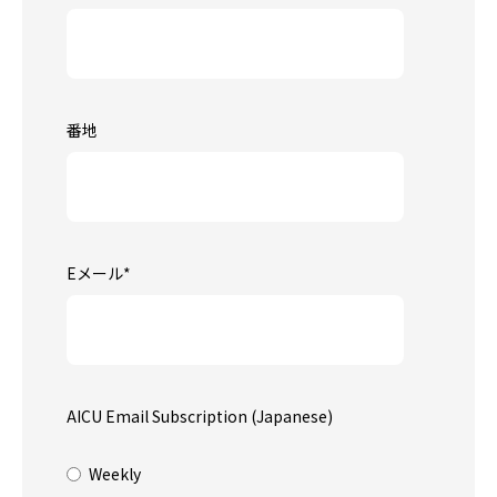
番地
Eメール
*
AICU Email Subscription (Japanese)
Weekly