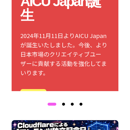
AICU Japan誕
生
2024年11月11日よりAICU Japan
が誕生いたしました。今後、より
日本市場のクリエイティブユー
ザーに貢献する活動を強化してま
いります。
詳細