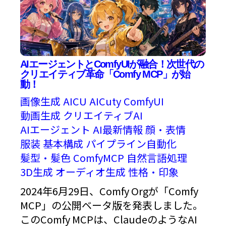
AIエージェントとComfyUIが融合！次世代の
クリエイティブ革命「Comfy MCP」が始
動！
画像生成
AICU
AICuty
ComfyUI
動画生成
クリエイティブAI
AIエージェント
AI最新情報
顔・表情
服装
基本構成
パイプライン自動化
髪型・髪色
ComfyMCP
自然言語処理
3D生成
オーディオ生成
性格・印象
2024年6月29日、Comfy Orgが「Comfy
MCP」の公開ベータ版を発表しました。
このComfy MCPは、ClaudeのようなAI