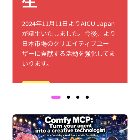
生
2024年11月11日よりAICU Japan
が誕生いたしました。今後、より
日本市場のクリエイティブユー
ザーに貢献する活動を強化してま
いります。
詳細