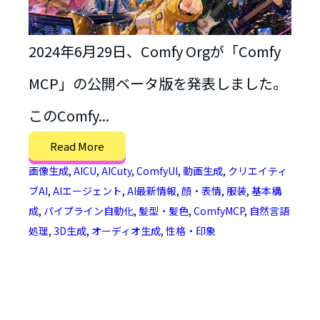
2024年6月29日、Comfy Orgが「Comfy
MCP」の公開ベータ版を発表しました。
このComfy...
Read More
画像生成
,
AICU
,
AICuty
,
ComfyUI
,
動画生成
,
クリエイティ
ブAI
,
AIエージェント
,
AI最新情報
,
顔・表情
,
服装
,
基本構
成
,
パイプライン自動化
,
髪型・髪色
,
ComfyMCP
,
自然言語
処理
,
3D生成
,
オーディオ生成
,
性格・印象