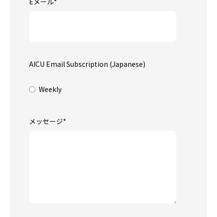
Eメール
*
AICU Email Subscription (Japanese)
Weekly
メッセージ
*