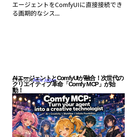
エージェントをComfyUIに直接接続でき
る画期的なシス...
AIエージェントとComfyUIが融合！次世代の
2 7月 2026
AICU Japan
クリエイティブ革命「Comfy MCP」が始
動！