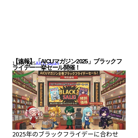
【速報】「AICUマガジン2025」ブラックフ
1 12月 2025
AICU Japan
ライデー一挙セール開催！
2025年のブラックフライデーに合わせ