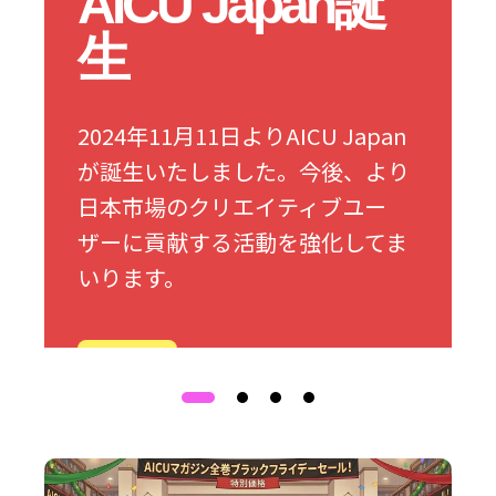
AICU Japan誕
生
2024年11月11日よりAICU Japan
が誕生いたしました。今後、より
日本市場のクリエイティブユー
ザーに貢献する活動を強化してま
いります。
詳細