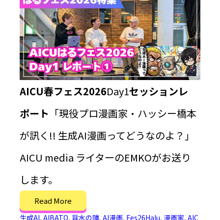
AICU春フェス2026
Day1
セッションレ
ポート
「現役プロ漫画家・ハッシー橋本
が訊く!! 生成AI漫画ってどうなのよ？」
AICU media ライターのEMKOがお送り
します。
Read More
生成AI
,
AIBATO
,
背水の陣
,
AI漫画
,
Fes26Halu
,
漫画家
,
AIC