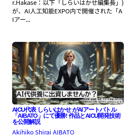
r.Hakase：以下「しらいはかせ編集長」)
が、AI人工知能EXPO内で開催された「A
Iアー...
AICU代表 しらいはかせ がAIアートバトル
「AIBATO」にて優勝! 作品とAICU開発技術
を公開解説
Akihiko Shirai
AIBATO