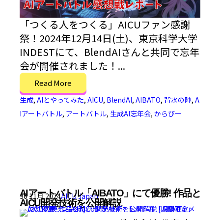
「つくる人をつくる」AICUファン感謝
祭！2024年12月14日(土)、東京科学大学
INDESTにて、BlendAIさんと共同で忘年
会が開催されました！...
Read More
生成
,
AIとやってみた
,
AICU
,
BlendAI
,
AIBATO
,
背水の陣
,
A
Iアートバトル
,
アートバトル
,
生成AI忘年会
,
からびー
AIアートバトル「AIBATO」にて優勝! 作品と
30 11月 2024
AICU Japan
AICU開発技術を公開解説