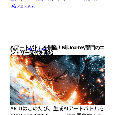
U春フェス2026
AIアートバトルを開催！NijiJourney部門のエ
8 8月 2025
AICU Japan
ントリー受付を開始
AICUはこのたび、生成AIアートバトルを