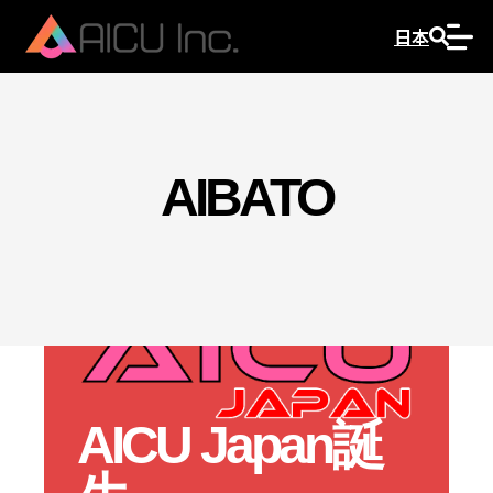
日本
AIBATO
AICU Japan誕