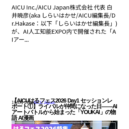
AICU Inc./AICU Japan株式会社 代表 白
井暁彦(aka しらいはかせ/AICU編集長/D
r.Hakase：以下「しらいはかせ編集長」)
が、AI人工知能EXPO内で開催された「A
Iアー...
【AICUはるフェス2026 Day1 セッションレ
19 3月 2026
AICU Japan
ポート①】ライバルが仲間になった日——AI
アートバトルから始まった「YOUKAI」の物
語 AI漫画