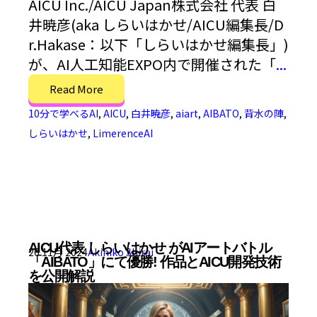
AICU Inc./AICU Japan株式会社 代表 白
井暁彦(aka しらいはかせ/AICU編集長/D
r.Hakase：以下「しらいはかせ編集長」)
が、AI人工知能EXPO内で開催された「
...
Read More
10分で学べるAI
,
AICU
,
白井暁彦
,
aiart
,
AIBATO
,
背水の陣
,
しらいはかせ
,
LimerenceAI
AICU代表 しらいはかせ がAIアートバトル
26 11月 2024
Akihiko Shirai
「AIBATO」にて優勝! 作品とAICU開発技術
を公開解説