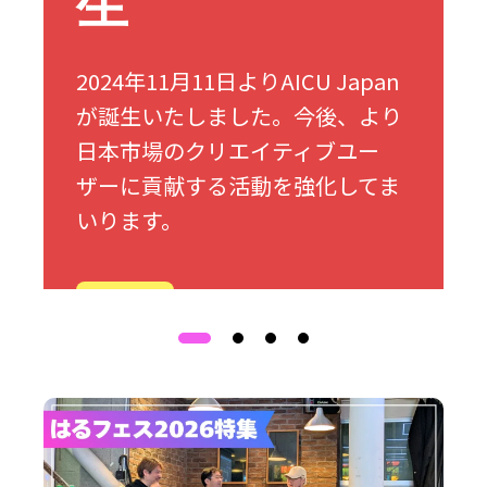
生
2024年11月11日よりAICU Japan
が誕生いたしました。今後、より
日本市場のクリエイティブユー
ザーに貢献する活動を強化してま
いります。
詳細