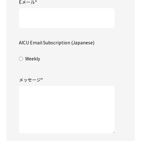
Eメール
*
AICU Email Subscription (Japanese)
Weekly
メッセージ
*