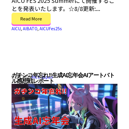
AICU FES 2025 Summerにて開催するこ
とを発表いたします。☆8/8更新:...
Read More
AICU
,
AIBATO
,
AICUFes25s
ガチンコ年忘れ!!生成AI忘年会AIアートバト
9 1月 2025
AICU Japan
ル感想戦レポート