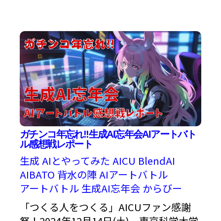
ガチンコ年忘れ!!生成AI忘年会AIアートバト
ル感想戦レポート
生成
AIとやってみた
AICU
BlendAI
AIBATO
背水の陣
AIアートバトル
アートバトル
生成AI忘年会
からびー
「つくる人をつくる」AICUファン感謝
祭！2024年12月14日(土)、東京科学大学