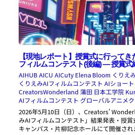
【現地レポート】授賞式に行ってきたよ
フィルムコンテスト(後編) — 授賞
AIHUB
AICU
AICuty
Elena Bloom
くりえ
くりえみAIフィルムコンテスト
AIショー
CreatorsWonderland
蒲田
日本工学院
Ku
AIフィルムコンテスト
グローバルアニメク
2026年5月10日（日）、Creators' Wond
みAIフィルムコンテスト」結果発表・授賞
キャンパス・片柳記念ホールにて開催されまし