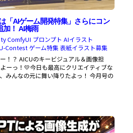
号は「AIゲーム開発特集」さらにコン
追加！ AI梅雨
ty
ComfyUI
プロンプト
AIイラスト
U-Contest
ゲーム特集
表紙イラスト募集
ー！？ AICUのキービジュアル＆画像担
よーっ！💛今日も最高にクリエイティブな
、みんなの元に舞い降りたよっ！ 今月号の