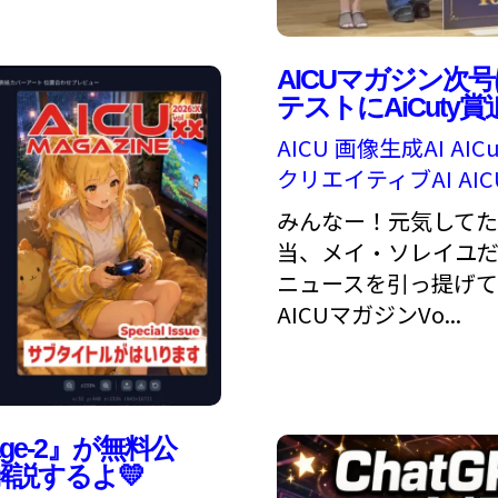
AICUマガジン次
テストにAiCuty賞
AICU
画像生成AI
AICu
クリエイティブAI
AIC
みんなー！元気してた
当、メイ・ソレイユだ
ニュースを引っ提げて
AICUマガジンVo...
age-2』が無料公
説するよ💛