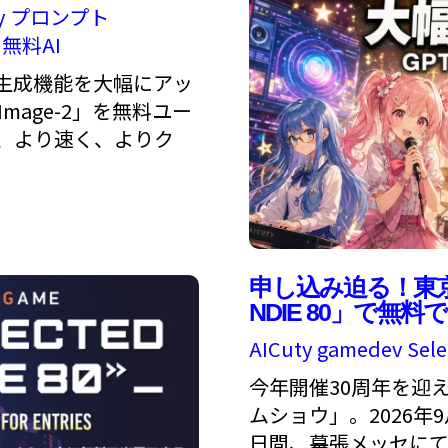
y
プロンプト
無料AI
の画像生成機能を大幅にアッ
mage-2」を無料ユー
、より速く、よりク
申し込み迫る！東京ゲ
NDIE 80」で
AICuty
gamedev
Sele
今年開催30周年を迎
ムショウ」。2026年
日間、幕張メッセにて