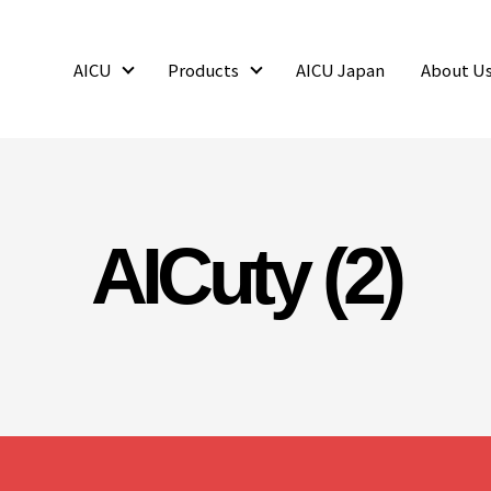
AICU
Products
AICU Japan
About U
AICU
Products
AICuty (2)