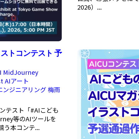
2026）...
ラストコンテスト 予
I
MidJourney
t
AIアート
エンジニアリング
梅雨
トコンテスト「#AIこども
rney等のAIツールを
本コンテ...