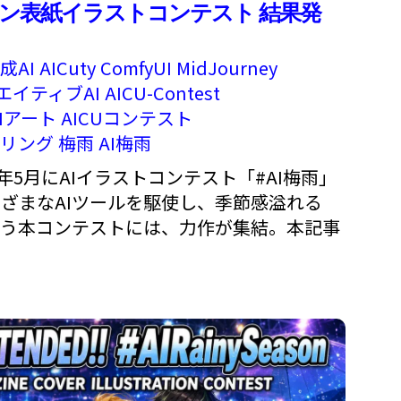
ガジン表紙イラストコンテスト 結果発
成AI
AICuty
ComfyUI
MidJourney
エイティブAI
AICU-Contest
AIアート
AICUコンテスト
アリング
梅雨
AI梅雨
026年5月にAIイラストコンテスト「#AI梅雨」
ざまなAIツールを駆使し、季節感溢れる
競う本コンテストには、力作が集結。本記事