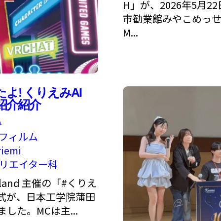
H」が、2026年5月
市勧業館みやこめっせ
M...
! くりえみAI
式紹介紹介
み
トフィルム
riemi
リエイター科
erland 主催の「#くりえ
式が、日本工学院蒲田
た。MCは主...