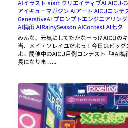
AIイラスト
aiart
クリエイティブAI
AICU-C
アイキューマガジン
AIアート
AICUコンテ
GenerativeAI
プロンプトエンジニアリング
AI梅雨
AIRainySeason
AIContest
AI七夕
みんな、元気にしてたかなーっ!? AICU
当、メイ・ソレイユだよっ！今日はビッグ
よ。開催中のAICU月例コンテスト「#AI
長になりまし...