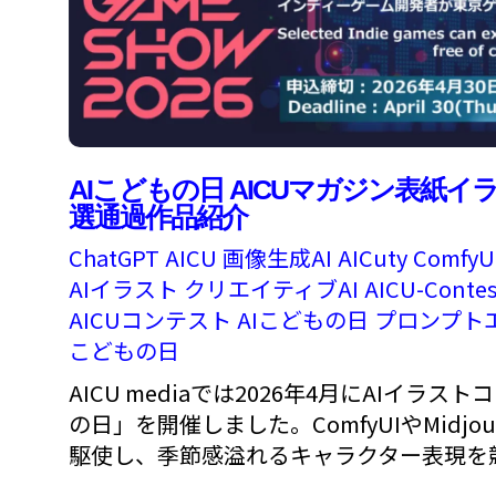
AIこどもの日 AICUマガジン表紙イ
選通過作品紹介
ChatGPT
AICU
画像生成AI
AICuty
ComfyU
AIイラスト
クリエイティブAI
AICU-Contes
AICUコンテスト
AIこどもの日
プロンプト
こどもの日
AICU mediaでは2026年4月にAIイラス
の日」を開催しました。ComfyUIやMidjou
駆使し、季節感溢れるキャラクター表現を競う