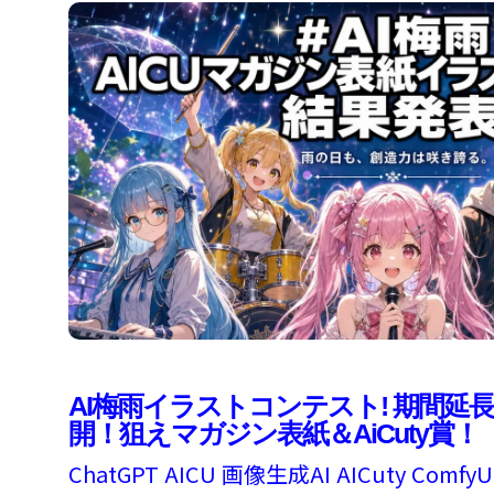
AI梅雨イラストコンテスト! 期間延
開！狙えマガジン表紙＆AiCuty賞！
ChatGPT
AICU
画像生成AI
AICuty
ComfyU