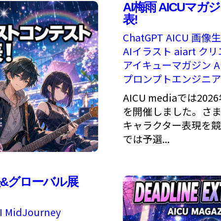
AI梅雨 AICUマ
表!
ChatGPT
AICU
画像生
AIイラスト
aiart
クリ
アイキューマガジン
プロンプトエンジニ
AICU mediaでは2
を開催しました。さま
キャラクター表現を
では予選...
長&グローバル展
I
MidJourney