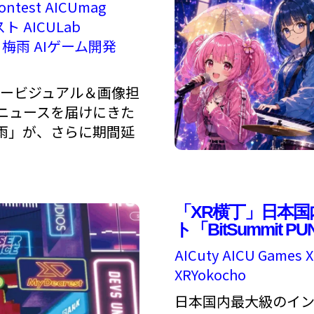
ontest
AICUmag
スト
AICULab
梅雨
AIゲーム開発
のキービジュアル＆画像担
ニュースを届けにきた
梅雨」が、さらに期間延
「XR横丁」日本
ト「BitSummit P
AICuty
AICU Games
XRYokocho
日本国内最大級のインディ