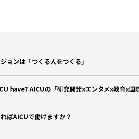
私たちのビジョンは「つくる人をつくる」
 the AICU have? AICUの「研究開発xエンタメx
 どうすればAICUで働けますか？