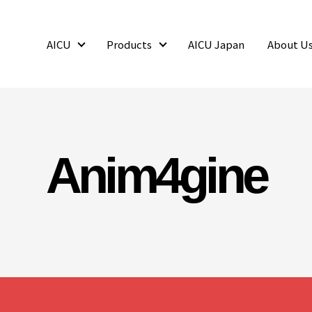
AICU
Products
AICU Japan
About U
AICU
Products
Anim4gine