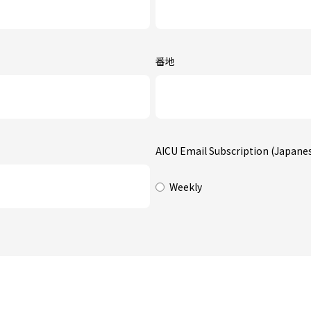
番地
AICU Email Subscription (Japane
Weekly