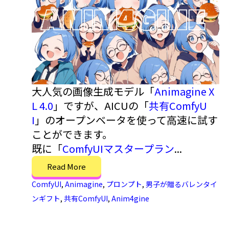
大人気の画像生成モデル「
Animagine X
L 4.0
」ですが、AICUの「
共有ComfyU
I
」のオープンベータを使って高速に試す
ことができます。
既に「
ComfyUIマスタープラン
...
Read More
ComfyUI
,
Animagine
,
プロンプト
,
男子が贈るバレンタイ
ンギフト
,
共有ComfyUI
,
Anim4gine