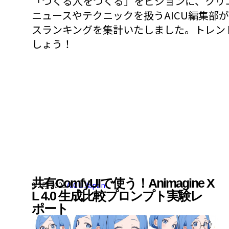
「つくる人をつくる」をビジョンに、クリエ
ニュースやテクニックを扱うAICU編集部が
スランキングを集計いたしました。トレン
しょう！
共有ComfyUIで使う！Animagine X
9 2月 2025
AICU Japan
L 4.0 生成比較プロンプト実験レ
ポート