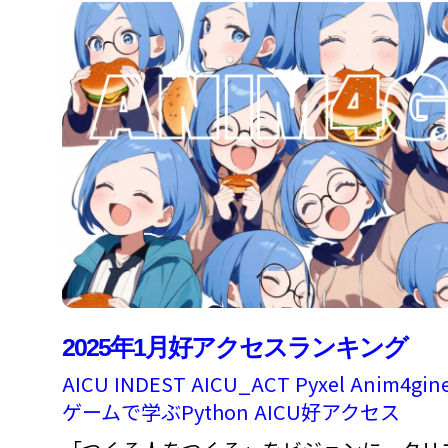
2025年1月好アクセスランキング
AICU
INDEST
AICU_ACT
Pyxel
Anim4gin
ゲームで学ぶPython
AICU好アクセス