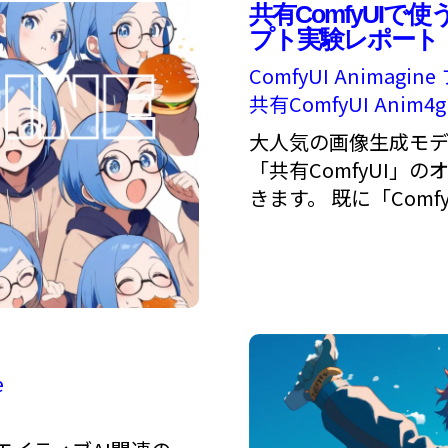
共有ComfyUIで使う
プト実験レポート
ComfyUI
Animagine
共有ComfyUI
Anim4g
大人気の画像生成モデル「A
「共有ComfyUI」
きます。 既に「Comf
e