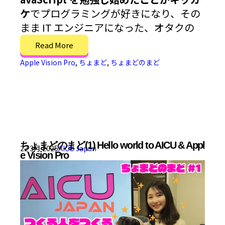
ケ
でプログラミングが好きになり、その
まま IT エンジニアになった、オタクの
Read More
Apple Vision Pro
,
ちょまど
,
ちょまどのまど
ちょまどのまど(1) Hello world to AICU & Appl
22 3月 2025
AICU Japan
e Vision Pro