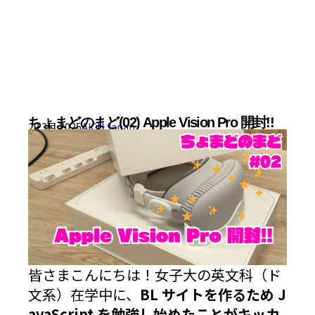
ちょまどのまど(02) Apple Vision Pro 開封!!
29 3月 2025
AICU Japan
皆さまこんにちは！女子大の英文科（ド
文系）在学中に、
BL サイトを作るため J
avaScript を勉強し始めたことがキッカ