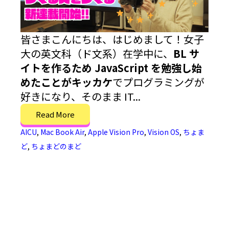
皆さまこんにちは、はじめまして！女子
大の英文科（ド文系）在学中に、
BL サ
イトを作るため JavaScript を勉強し始
めたことがキッカケ
でプログラミングが
好きになり、そのまま IT...
Read More
AICU
,
Mac Book Air
,
Apple Vision Pro
,
Vision OS
,
ちょま
ど
,
ちょまどのまど