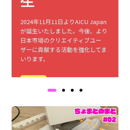
生
2024年11月11日よりAICU Japan
が誕生いたしました。今後、より
日本市場のクリエイティブユー
ザーに貢献する活動を強化してま
いります。
詳細