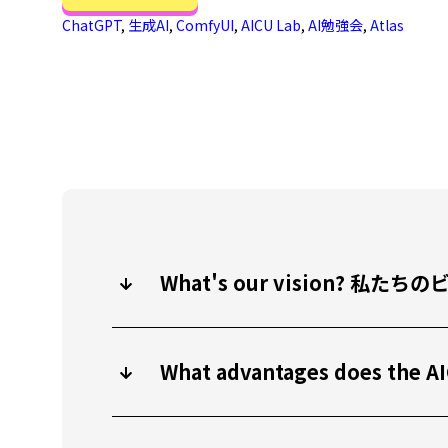
ChatGPT
,
生成AI
,
ComfyUI
,
AICU Lab
,
AI勉強会
,
Atlas
What's our vision? 
What advantages does