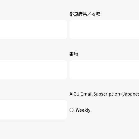
都道府県／地域
番地
AICU Email Subscription (Japane
Weekly