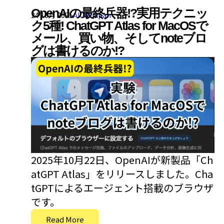
OpenAIの最終兵器!?実用テクニッ
24 10月 2025
AICU Japan
ク5種! ChatGPT Atlas for MacOSで
メール、買い物、そしてnoteブロ
グは書けるのか!?
2025年10月22日、OpenAIが新製品「Ch
atGPT Atlas」をリリースしました。Cha
tGPTによるエージェント搭載のブラウザ
です。
Read More