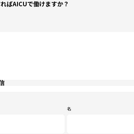
 どうすればAICUで働けますか？
信
名