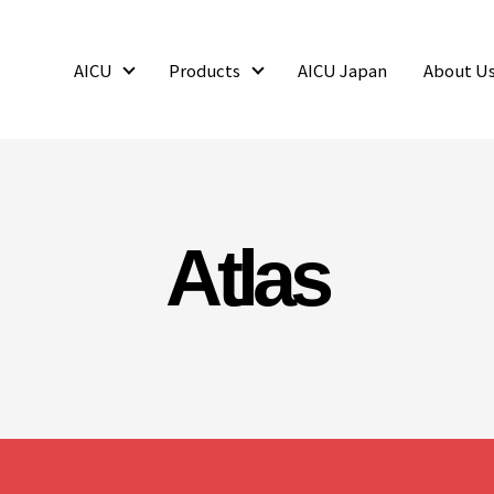
AICU
Products
AICU Japan
About U
AICU
Products
Atlas