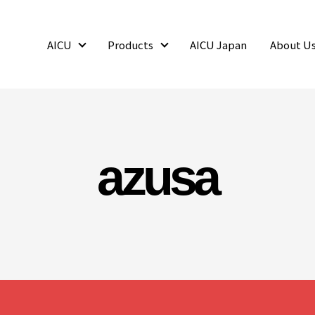
AICU
Products
AICU Japan
About U
AICU
Products
azusa