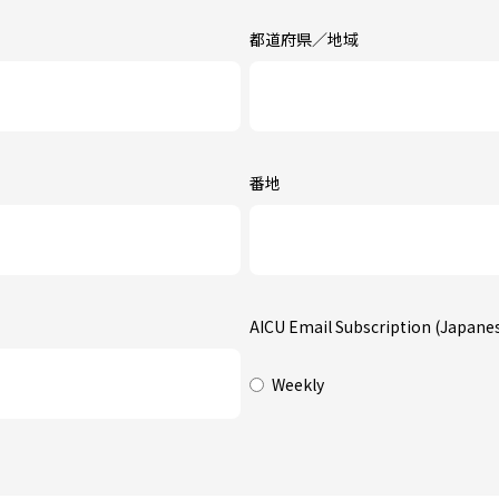
都道府県／地域
番地
AICU Email Subscription (Japane
Weekly