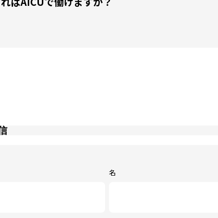
 どうすればAICUで働けますか？
信
名