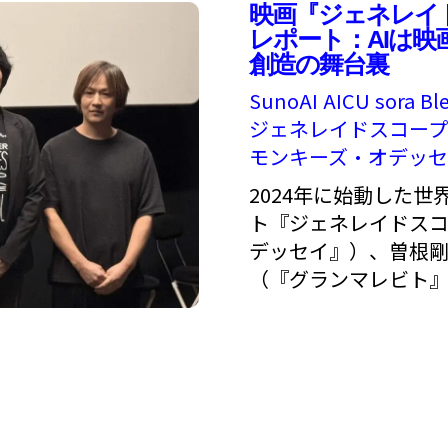
映画『ジェネレイ
レポート：AIは
創造の舞台裏
SunoAI
AICU
sora
Bl
ジェネレイドスコープ
モンキーズ・オデッ
2024年に始動した
ト『ジェネレイドス
デッセイ』）、曽根剛
（『グランマレビト』..