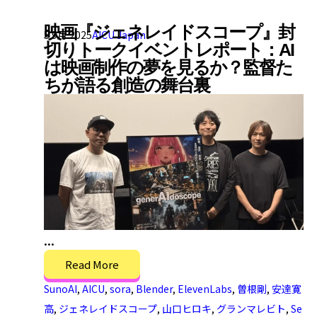
映画『ジェネレイドスコープ』封
5 9月 2025
AICU Japan
切りトークイベントレポート：AI
は映画制作の夢を見るか？監督た
ちが語る創造の舞台裏
...
Read More
SunoAI
,
AICU
,
sora
,
Blender
,
ElevenLabs
,
曽根剛
,
安達寛
高
,
ジェネレイドスコープ
,
山口ヒロキ
,
グランマレビト
,
Se