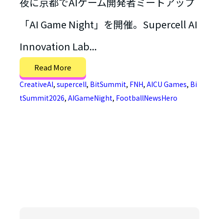
夜に京都でAIゲーム開発者ミートアップ
「AI Game Night」を開催。Supercell AI
Innovation Lab...
Read More
CreativeAI
,
supercell
,
BitSummit
,
FNH
,
AICU Games
,
Bi
tSummit2026
,
AIGameNight
,
FootballNewsHero