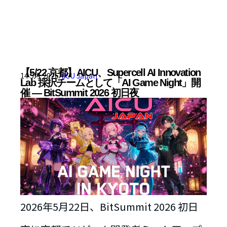
【5/22 京都】AICU、Supercell AI Innovation
14 5月 2026
AICU Japan
Lab 採択チームとして「AI Game Night」開
催 — BitSummit 2026 初日夜
2026年5月22日、BitSummit 2026 初日