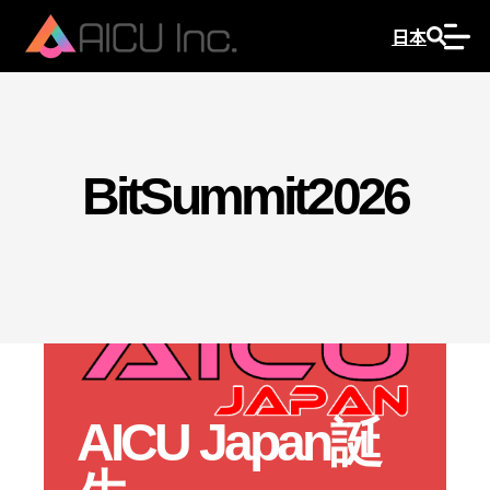
日本
BitSummit2026
AICU Japan誕