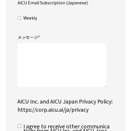
AICU Email Subscription (Japanese)
Weekly
メッセージ
*
AICU Inc. and AICU Japan Privacy Policy:
https://corp.aicu.ai/ja/privacy
I agree to receive other communica
tions from AICU Inc. and AICU Japa