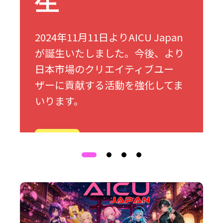
生
2024年11月11日よりAICU Japan
が誕生いたしました。今後、より
日本市場のクリエイティブユー
ザーに貢献する活動を強化してま
いります。
詳細