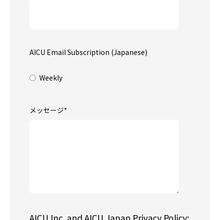
AICU Email Subscription (Japanese)
Weekly
メッセージ
*
AICU Inc. and AICU Japan Privacy Policy: