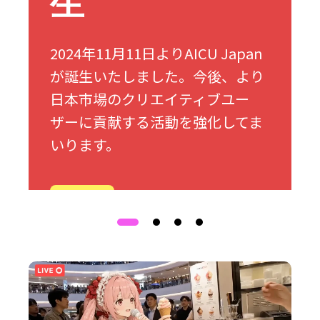
生
2024年11月11日よりAICU Japan
が誕生いたしました。今後、より
日本市場のクリエイティブユー
ザーに貢献する活動を強化してま
いります。
詳細