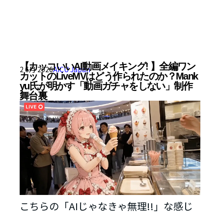
【カッコいいAI動画メイキング! 】全編ワン
2 6月 2026
AICU Japan
カットのLiveMVはどう作られたのか？Mank
yu氏が明かす「動画ガチャをしない」制作
舞台裏
こちらの「AIじゃなきゃ無理!!」な感じ