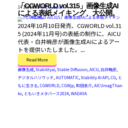
「CGWORLD vol.315」画像生成AI
14 10月 2024
AICU Japan
による表紙メイキング、大公開。
2024年10月10日発売、CGWORLD vol.31
5 (2024年11月号)の表紙の制作に、AICU
代表・白井暁彦が画像生成AIによるアー
トを提供いたしました。...
Read More
画像生成
,
Stabilityai
,
Stable Diffusion
,
AICU
,
白井暁彦
,
デジタルハリウッド
,
AUTOMATIC
,
Stability AI API
,
CG
,
と
もに生きる
,
CGWORLD
,
CGWjp
,
和田圭介
,
AICUmagThan
ks
,
ともいきメタバース2024
,
WADAYA