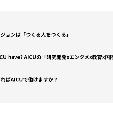
私たちのビジョンは「つくる人をつくる」
 the AICU have? AICUの「研究開発xエンタメx
 どうすればAICUで働けますか？