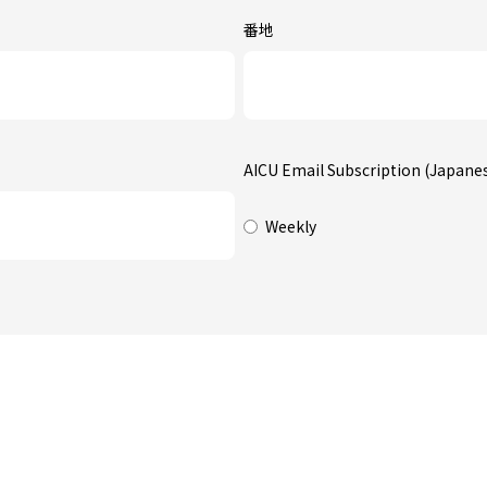
番地
AICU Email Subscription (Japane
Weekly