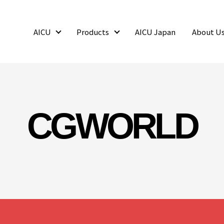
AICU
Products
AICU Japan
About U
AICU
Products
CGWORLD