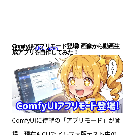
ComfyUIアプリモード登場! 画像から動画生
17 3月 2026
AICU Japan
成アプリを自作してみた！
ComfyUIに待望の「アプリモード」が登
場。現在AICUでアルファ版テスト中の