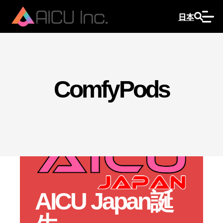
日本
ComfyPods
AICU Japan誕