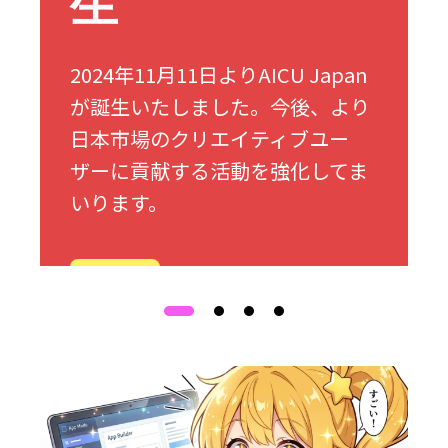
生
2024年11月11日よりAICU Japan
が誕生いたしました。今後、より
日本市場のクリエイティブユー
ザーに貢献する活動を強化してま
いります。
詳細