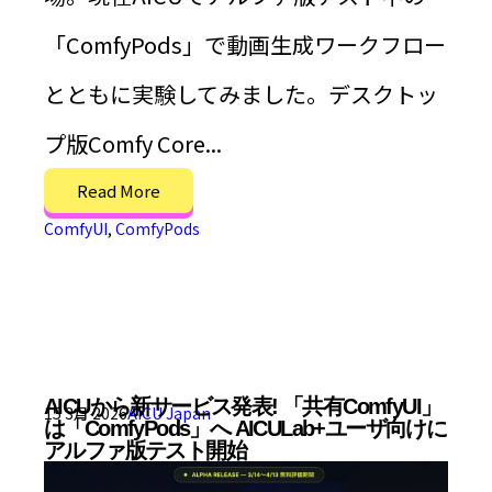
「ComfyPods」で動画生成ワークフロー
とともに実験してみました。デスクトッ
プ版Comfy Core...
Read More
ComfyUI
,
ComfyPods
AICUから新サービス発表! 「共有ComfyUI」
15 3月 2026
AICU Japan
は「ComfyPods」へ AICULab+ユーザ向けに
アルファ版テスト開始