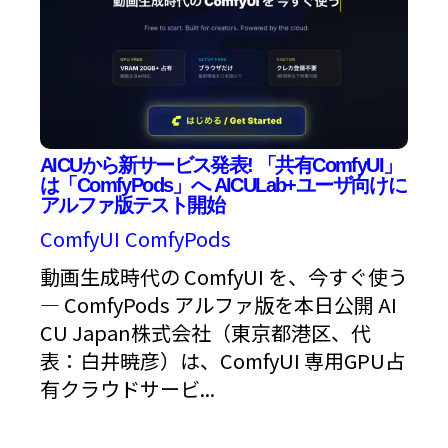
AICUから新サービス発表! 「共有ComfyUI」
は「ComfyPods」へ AICULab+ユーザ向けに
アルファ版テスト開始
ComfyUI
ComfyPods
動画生成時代の ComfyUI を、今すぐ使う
— ComfyPods アルファ版を本日公開 AI
CU Japan株式会社（東京都港区、代
表：白井暁彦）は、ComfyUI 専用GPU占
有クラウドサービ...