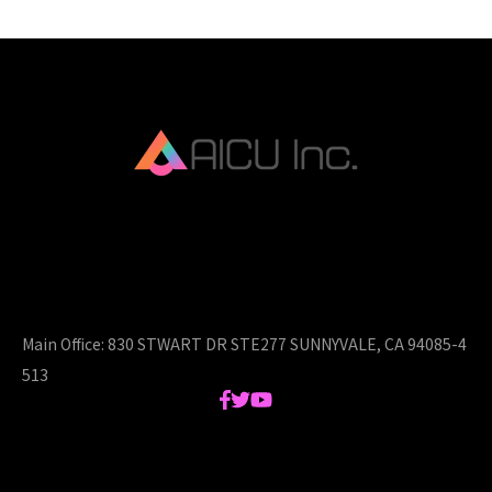
AICU Inc. is AIDX company.
Main Office:
830 STWART DR STE277 SUNNYVALE, CA 94085-4
513