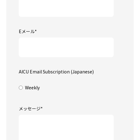
Eメール
*
AICU Email Subscription (Japanese)
Weekly
メッセージ
*