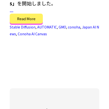
s」
を開始しました。
...
Read More
Stable Diffusion
,
AUTOMATIC
,
GMO
,
conoha
,
Japan AI N
ews
,
Conoha AI Canvas