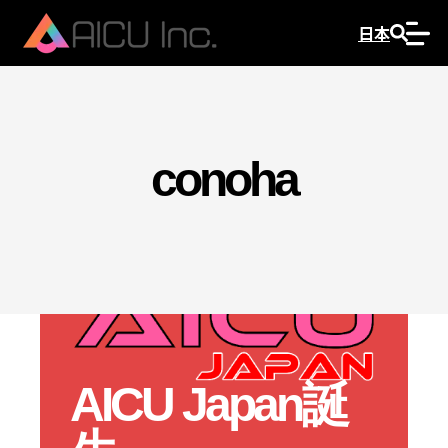
日本
conoha
AICU Japan誕