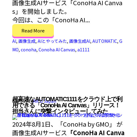
画像生成AIサービス「ConoHa AI Canva
s」を開始しました。
今回は、この「ConoHa AI...
Read More
AI
,
画像生成
,
AIとやってみた
,
画像生成AI
,
AUTOMATIC
,
G
MO
,
conoha
,
Conoha AI Canvas
,
a1111
超高速なAUTOMATIC1111をクラウド上で利
5 8月 2024
AICU Japan
用できる「ConoHa AI Canvas」リリース！
担当さんに突撃インタビューしてみた
2024年8月1日、「ConoHa by GMO」 が
画像生成AIサービス
「ConoHa AI Canva