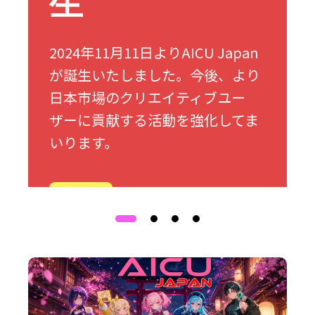
生
2024年11月11日よりAICU Japan
が誕生いたしました。今後、より
日本市場のクリエイティブユー
ザーに貢献する活動を強化してま
いります。
詳細