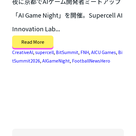
夜に京都でAIゲーム開発者ミートアップ
「AI Game Night」を開催。Supercell AI
Innovation Lab...
Read More
CreativeAI
,
supercell
,
BitSummit
,
FNH
,
AICU Games
,
Bi
tSummit2026
,
AIGameNight
,
FootballNewsHero