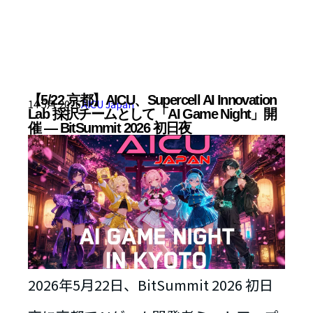
【5/22 京都】AICU、Supercell AI Innovation
14 5月 2026
AICU Japan
Lab 採択チームとして「AI Game Night」開
催 — BitSummit 2026 初日夜
2026年5月22日、BitSummit 2026 初日