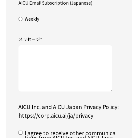
AICU Email Subscription (Japanese)
Weekly
メッセージ
*
AICU Inc. and AICU Japan Privacy Policy:
https://corp.aicu.ai/ja/privacy
I agree to receive other communica
tions from AICU Inc. and AICU Japa