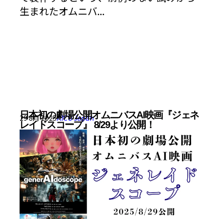
生まれたオムニバ...
日本初の劇場公開オムニバスAI映画『ジェネ
29 8月 2025
AICU Japan
レイドスコープ』 8/29より公開！