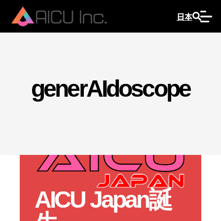
日本
generAIdoscope
AICU Japan誕