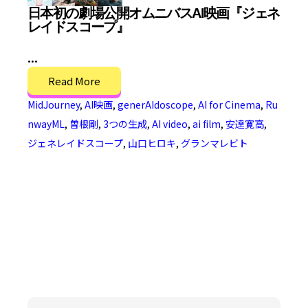
日本初の劇場公開オムニバスAI映画『ジェネ
レイドスコープ』
...
Read More
MidJourney
,
AI映画
,
generAIdoscope
,
AI for Cinema
,
Ru
nwayML
,
曽根剛
,
3つの生成
,
AI video
,
ai film
,
安達寛高
,
ジェネレイドスコープ
,
山口ヒロキ
,
グランマレビト