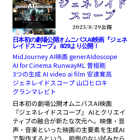
日本初の劇場公開オムニバスAI映画『ジェネ
レイドスコープ』 8/29より公開！
MidJourney
AI映画
generAIdoscope
AI for Cinema
RunwayML
曽根剛
3つの生成
AI video
ai film
安達寛高
ジェネレイドスコープ
山口ヒロキ
グランマレビト
日本初の劇場公開オムニバスAI映画
『ジェネレイドスコープ』 AIとクリエイ
ティブの融合が新たな次元へ。映像・音
声・音楽といった映画の主要素を生成AI
で製作するという、前例のない試みから