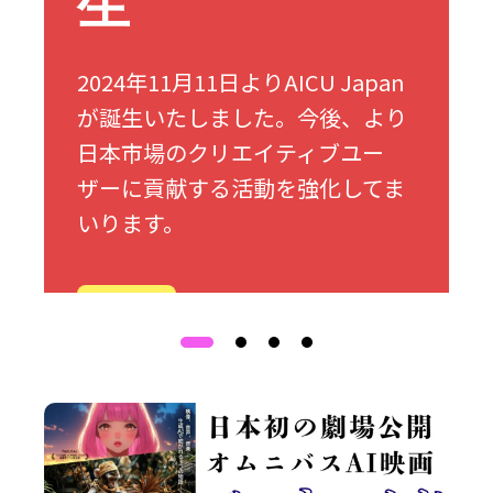
生
2024年11月11日よりAICU Japan
が誕生いたしました。今後、より
日本市場のクリエイティブユー
ザーに貢献する活動を強化してま
いります。
詳細