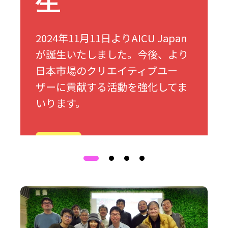
生
2024年11月11日よりAICU Japan
が誕生いたしました。今後、より
日本市場のクリエイティブユー
ザーに貢献する活動を強化してま
いります。
詳細