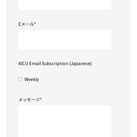
Eメール
*
AICU Email Subscription (Japanese)
Weekly
メッセージ
*