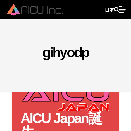
日本
gihyodp
AICU Japan誕