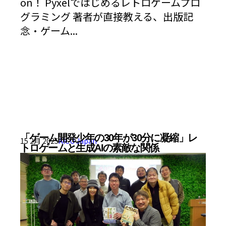
on！ Pyxelではじめるレトロゲームプロ
グラミング 著者が直接教える、出版記
念・ゲーム...
「ゲーム開発少年の30年が30分に凝縮」レ
15 2月 2025
AICU Japan
トロゲームと生成AIの素敵な関係