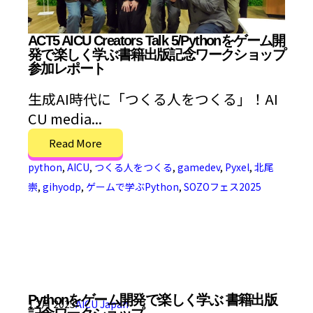
ACT5 AICU Creators Talk 5/Pythonをゲーム開
発で楽しく学ぶ書籍出版記念ワークショップ
参加レポート
生成AI時代に「つくる人をつくる」！AI
CU media...
Read More
python
,
AICU
,
つくる人をつくる
,
gamedev
,
Pyxel
,
北尾
崇
,
gihyodp
,
ゲームで学ぶPython
,
SOZOフェス2025
Pythonをゲーム開発で楽しく学ぶ 書籍出版
1 2月 2025
AICU Japan