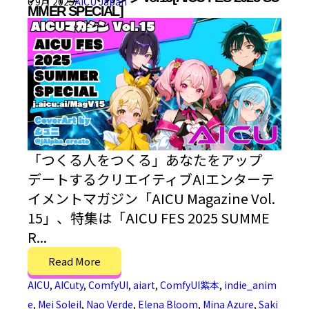
6 9月 2025
AICU Japan
MMER SPECIAL]
「つくる人をつくる」あなたをアップ
デートするクリエイティブAIエンターテ
イメントマガジン「AICU Magazine Vol.
15」、特集は「AICU FES 2025 SUMME
R...
Read More
AICU
,
AICuty
,
ComfyUI
,
aiart
,
ComfyUI紫本
,
indie_anim
e
,
Mei Soleil
,
Nao Verde
,
Elena Bloom
,
Mina Azure
,
Saki