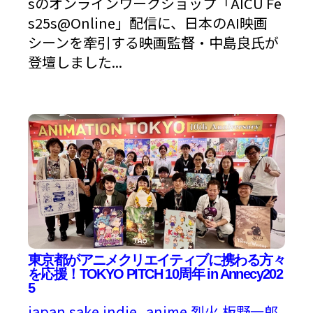
sのオンラインワークショップ「AICU Fe
s25s@Online」配信に、日本のAI映画
シーンを牽引する映画監督・中島良氏が
登壇しました...
東京都がアニメクリエイティブに携わる方々
を応援！TOKYO PITCH 10周年 in Annecy202
5
japan
sake
indie_anime
烈火
板野一郎