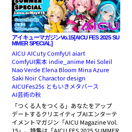
アイキューマガジンVo.15[AICU FES 2025 SU
MMER SPECIAL]
AICU
AICuty
ComfyUI
aiart
ComfyUI紫本
indie_anime
Mei Soleil
Nao Verde
Elena Bloom
Mina Azure
Saki Noir
Charactor design
AICUFes25s
ともいきメタバース
AI芸術の秋
「つくる人をつくる」あなたをアップ
デートするクリエイティブAIエンターテ
イメントマガジン「AICU Magazine Vol.
15」、特集は「AICU FES 2025 SUMMER