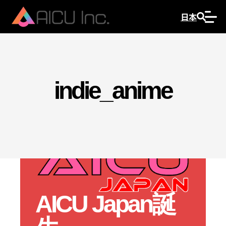
日本
indie_anime
AICU Japan誕