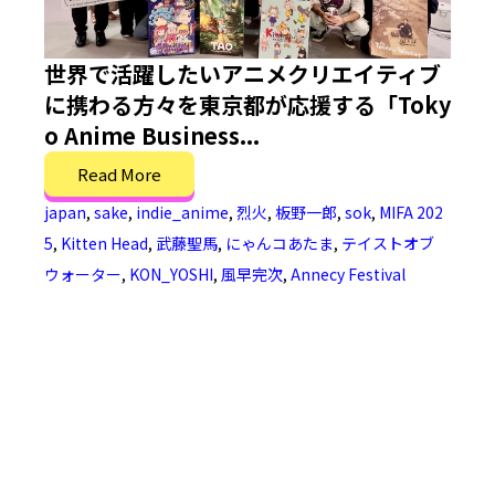
世界で活躍したいアニメクリエイティブ
に携わる方々を東京都が応援する「Toky
o Anime Business...
Read More
japan
,
sake
,
indie_anime
,
烈火
,
板野一郎
,
sok
,
MIFA 202
5
,
Kitten Head
,
武藤聖馬
,
にゃんコあたま
,
テイストオブ
ウォーター
,
KON_YOSHI
,
風早完次
,
Annecy Festival