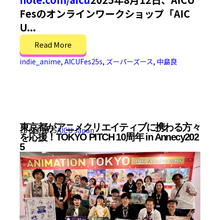
Fesのオンラインワークショップ「AIC
U...
Read More
indie_anime
,
AICUFes25s
,
ズーパーズース
,
中島良
東京都がアニメクリエイティブに携わる方々
13 6月 2025
AICU Japan
を応援！TOKYO PITCH 10周年 in Annecy202
5