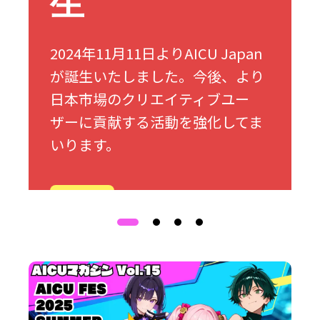
生
2024年11月11日よりAICU Japan
が誕生いたしました。今後、より
日本市場のクリエイティブユー
ザーに貢献する活動を強化してま
いります。
詳細