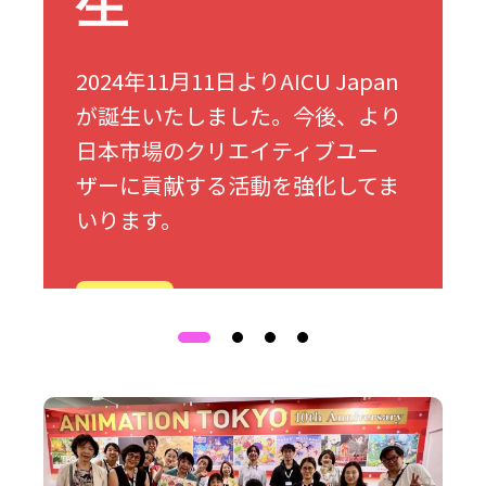
生
2024年11月11日よりAICU Japan
が誕生いたしました。今後、より
日本市場のクリエイティブユー
ザーに貢献する活動を強化してま
いります。
詳細