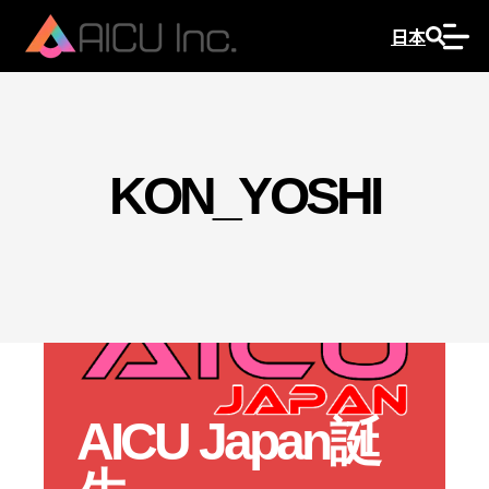
日本
KON_YOSHI
AICU Japan誕