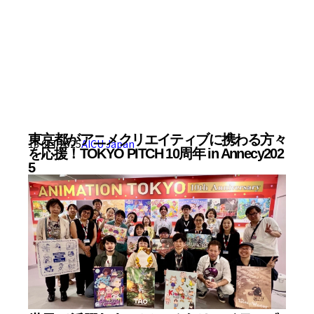
東京都がアニメクリエイティブに携わる方々
13 6月 2025
AICU Japan
を応援！TOKYO PITCH 10周年 in Annecy202
5