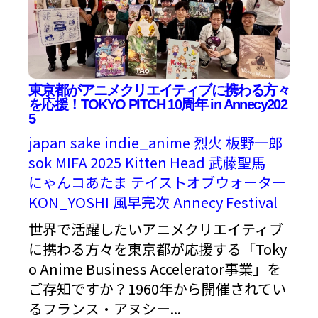
東京都がアニメクリエイティブに携わる方々
を応援！TOKYO PITCH 10周年 in Annecy202
5
japan
sake
indie_anime
烈火
板野一郎
sok
MIFA 2025
Kitten Head
武藤聖馬
にゃんコあたま
テイストオブウォーター
KON_YOSHI
風早完次
Annecy Festival
世界で活躍したいアニメクリエイティブ
に携わる方々を東京都が応援する「Toky
o Anime Business Accelerator事業」を
ご存知ですか？1960年から開催されてい
るフランス・アヌシー...