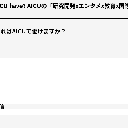
 the AICU have? AICUの「研究開発xエンタメx
 どうすればAICUで働けますか？
信