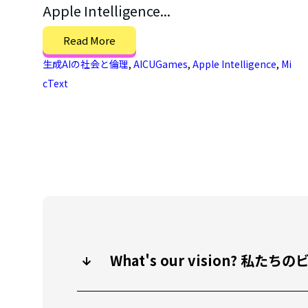
Apple Intelligence...
Read More
生成AIの社会と倫理
,
AICUGames
,
Apple Intelligence
,
Mi
cText
What's our vision? 