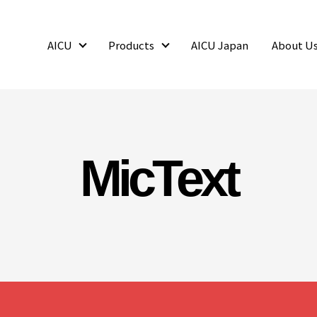
AICU
Products
AICU Japan
About U
AICU
Products
MicText