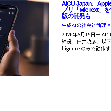
AICU Japan、Ap
プリ「MicTex
版の開発も
生成AIの社会と倫理
A
2026年5月15日— A
締役：白井暁彦、以下「AI
lligence のみで動作