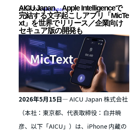
AICU Japan、Apple Intelligenceで
16 5月 2026
AICU Japan
完結する文字起こしアプリ「MicTe
xt」を世界でリリース／企業向け
セキュア版の開発も
2026年5月15日
— AICU Japan 株式会社
（本社：東京都、代表取締役：白井暁
彦、以下「AICU」）は、iPhone 内蔵の