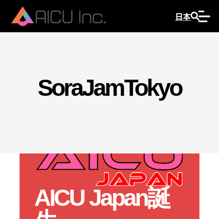
日本
SoraJamTokyo
AICU Japan誕