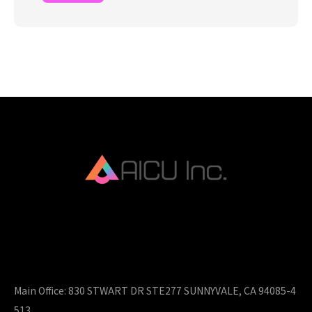
AICU Inc. is AIDX company.
Main Office:
830 STWART DR STE277 SUNNYVALE, CA 94085-4
513