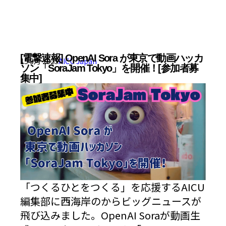
[電撃速報] OpenAI Sora が東京で動画ハッカ
15 3月 2025
AICU Japan
ソン「SoraJam Tokyo」を開催！[参加者募
集中]
「つくるひとをつくる」を応援するAICU
編集部に西海岸のからビッグニュースが
飛び込みました。OpenAI Soraが動画生