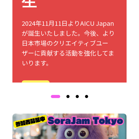
生
2024年11月11日よりAICU Japan
が誕生いたしました。今後、より
日本市場のクリエイティブユー
ザーに貢献する活動を強化してま
いります。
詳細