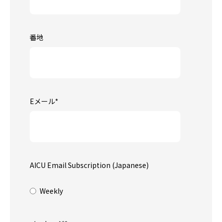
番地
Eメール
*
AICU Email Subscription (Japanese)
Weekly