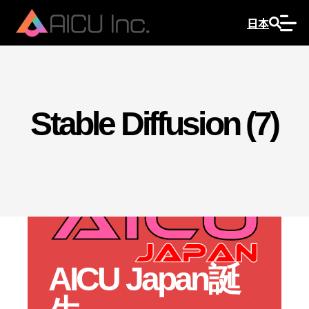
日本
Stable Diffusion (7)
AICU Japan誕