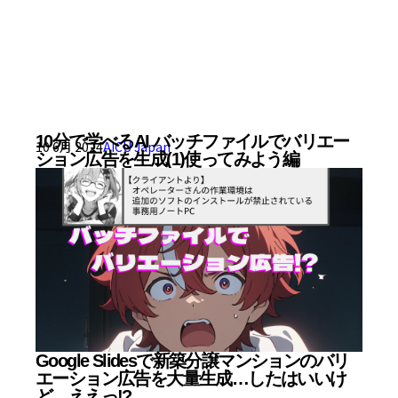
10分で学べるAI バッチファイルでバリエー
10 6月 2024
AICU Japan
ション広告を生成(1)使ってみよう編
Google Slidesで新築分譲マンションのバリ
エーション広告を大量生成…したはいいけ
ど…ええっ!?