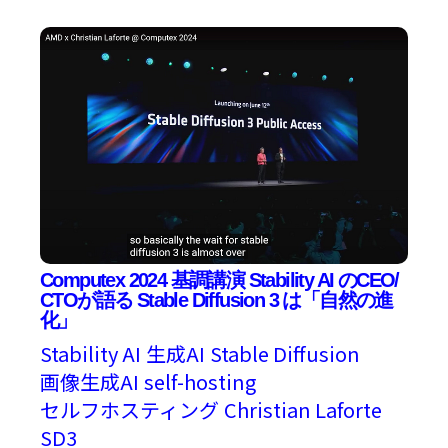
Computex 2024 基調講演 Stability AI のCEO/
CTOが語る Stable Diffusion 3 は「自然の進
化」
Stability AI
生成AI
Stable Diffusion
画像生成AI
self-hosting
セルフホスティング
Christian Laforte
SD3