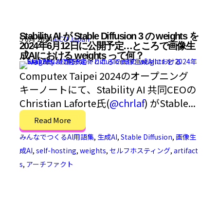
Stability AI が Stable Diffusion 3 の weights を
5 6月 2024
AICU Japan
2024年6月12日に公開予定…ところで画像生
成AIにおける weights って何？
Computex Taipei 2024のオープニング
キーノートにて、Stability AI 共同CEOの
Christian Laforte氏(
@chrlaf
) がStable...
Read More
みんなでつくるAI用語集
,
生成AI
,
Stable Diffusion
,
画像生
成AI
,
self-hosting
,
weights
,
セルフホスティング
,
artifact
s
,
アーチファクト