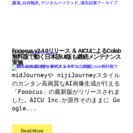
講演
,
白井暁彦
,
デジタルハリウッド
,
過去記事アーカイブ
Fooocus v2.4.0リリース ＆ AICUによるColab
28 5月 2024
AICU Japan
無料版で動く日本語UI版も継続メンテナンス
実施
midJourneyや nijiJourneyスタイル
のカンタン高画質なAI画像生成が行える
「Fooocus」の最新版がリリースされま
した。AICU Inc.が原作そのままに Go
ogle...
Read More