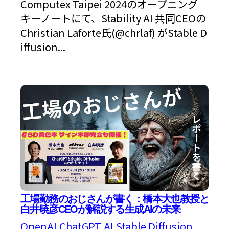
Computex Taipei 2024のオープニング
キーノートにて、Stability AI 共同CEOの
Christian Laforte氏(@chrlaf) がStable D
iffusion...
工場勤務のおじさんが書く：橋本大也教授と
白井暁彦CEOが解説する生成AIの未来
OpenAI
ChatGPT
AI
Stable Diffusion