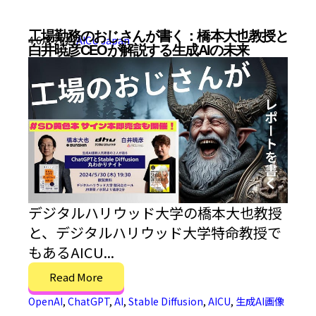
工場勤務のおじさんが書く：橋本大也教授と
4 6月 2024
AICU Japan
白井暁彦CEOが解説する生成AIの未来
デジタルハリウッド大学の橋本大也教授
と、デジタルハリウッド大学特命教授で
もあるAICU...
Read More
OpenAI
,
ChatGPT
,
AI
,
Stable Diffusion
,
AICU
,
生成AI画像