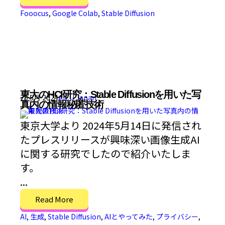
Fooocus
,
Google Colab
,
Stable Diffusion
東大のHCI研究：Stable Diffusionを用いた写
25 5月 2024
AICU Japan
真内の情報秘匿技術
東京大学より 2024年5月14日に発信され
たプレスリリースが興味深い画像生成AI
に関する研究でしたので紹介いたしま
す。
...
Read More
AI
,
生成
,
Stable Diffusion
,
AIとやってみた
,
プライバシー
,