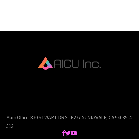
AICU Inc. is AIDX company.
Main Office:
830 STWART DR STE277 SUNNYVALE, CA 94085-4
513