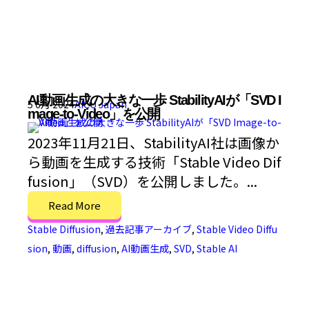
AI動画生成の大きな一歩 StabilityAIが「SVD I
5 6月 2024
AICU Japan
mage-to-Video」を公開
2023年11月21日、StabilityAI社は画像か
ら動画を生成する技術「Stable Video Dif
fusion」（SVD）を公開しました。...
Read More
Stable Diffusion
,
過去記事アーカイブ
,
Stable Video Diffu
sion
,
動画
,
diffusion
,
AI動画生成
,
SVD
,
Stable AI