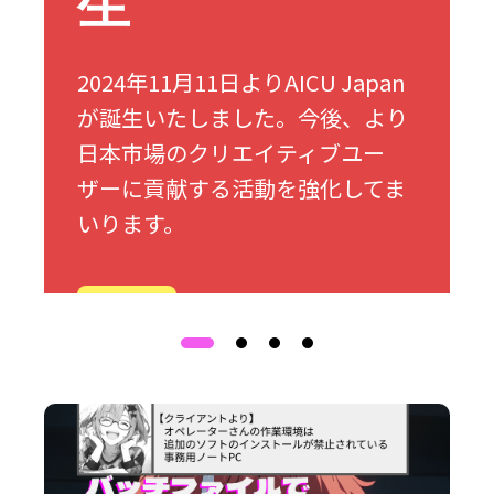
生
2024年11月11日よりAICU Japan
が誕生いたしました。今後、より
日本市場のクリエイティブユー
ザーに貢献する活動を強化してま
いります。
詳細