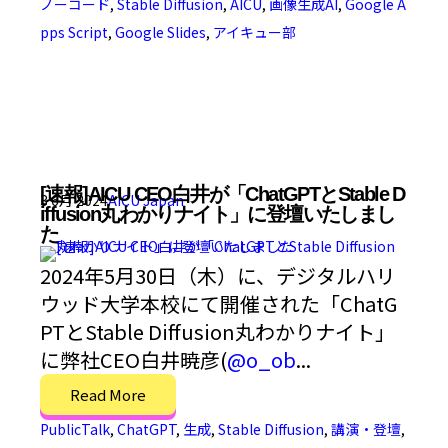
ノーコード
,
Stable Diffusion
,
AICU
,
画像生成AI
,
Google A
pps Script
,
Google Slides
,
アイキュー部
[速報]AICU CEO白井が「ChatGPTとStable D
3 6月 2024
AICU Japan
iffusion丸わかりナイト」に登壇いたしまし
た
2024年5月30日（木）に、デジタルハリ
ウッド大学本校にて開催された「ChatG
PTとStable Diffusion丸わかりナイト」
に弊社CEO白井暁彦(
@o_ob
...
Read More
PublicTalk
,
ChatGPT
,
生成
,
Stable Diffusion
,
講演・登壇
,