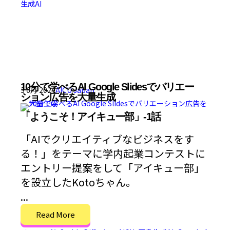
生成AI
10分で学べるAI Google Slidesでバリエー
3 6月 2024
AICU Japan
ション広告を大量生成
「ようこそ！アイキュー部」-1話
「AIでクリエイティブなビジネスをす
る！」をテーマに学内起業コンテストに
エントリー提案をして「アイキュー部」
を設立したKotoちゃん。
...
Read More