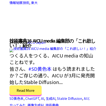
情報秘匿技術
,
東大
技術書典16 AICU media 編集部の「これ欲し
24 5月 2024
AICU Japan
い！」紹介
つくる人をつくる、AICU media の知山
ことねです。
皆さん、
#SD黄色本
はもう読まれました
か？ご存じの通り、AICU が3月に発売開
始したStable Diffusion...
Read More
SD黄色本
,
ChatGPT
,
AI
,
生成AI
,
Stable Diffusion
,
AIと
やってみた
,
画像生成AI
,
技術書典