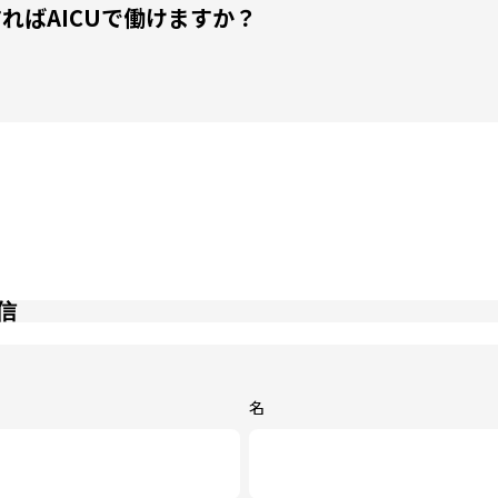
 どうすればAICUで働けますか？
信
名