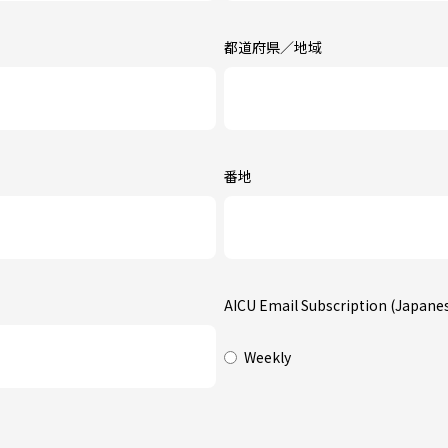
都道府県／地域
番地
AICU Email Subscription (Japane
Weekly