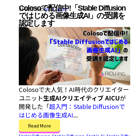
Colosoで配信中!「Stable Diffusion
31 12月 2025
AICU Japan
ではじめる画像生成AI」の受講を
認定します
Colosoで大人気！AI時代のクリエイター
ユニット
生成AIクリエイティブ AICU
が
開発した「
超入門：Stable Diffusionで
はじめる画像生成AI
...
Read More