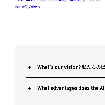
StableDiffusion
,
Stable Diffusion
,
Stable AI
,
Stable Diffu
sion API
,
Coloso
What's our vision? 
What advantages does