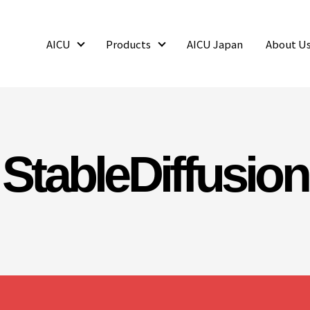
AICU
Products
AICU Japan
About U
AICU
Products
StableDiffusion