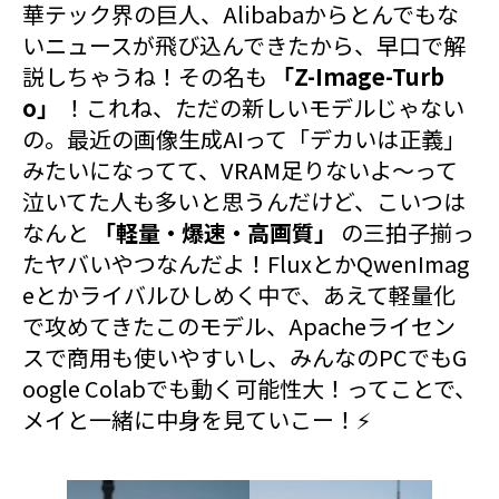
華テック界の巨人、Alibabaからとんでもな
いニュースが飛び込んできたから、早口で解
説しちゃうね！その名も
「Z-Image-Turb
o」
！これね、ただの新しいモデルじゃない
の。最近の画像生成AIって「デカいは正義」
みたいになってて、VRAM足りないよ〜って
泣いてた人も多いと思うんだけど、こいつは
なんと
「軽量・爆速・高画質」
の三拍子揃っ
たヤバいやつなんだよ！FluxとかQwenImag
eとかライバルひしめく中で、あえて軽量化
で攻めてきたこのモデル、Apacheライセン
スで商用も使いやすいし、みんなのPCでもG
oogle Colabでも動く可能性大！ってことで、
メイと一緒に中身を見ていこー！⚡️