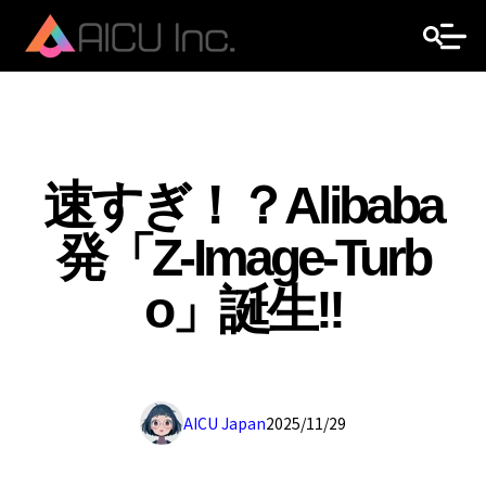
速すぎ！？Alibaba
発「Z-Image-Turb
o」誕生!!
AICU Japan
2025/11/29