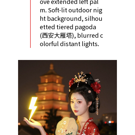
ove extended left pal
m. Soft-lit outdoor nig
ht background, silhou
etted tiered pagoda
(西安大雁塔), blurred c
olorful distant lights.