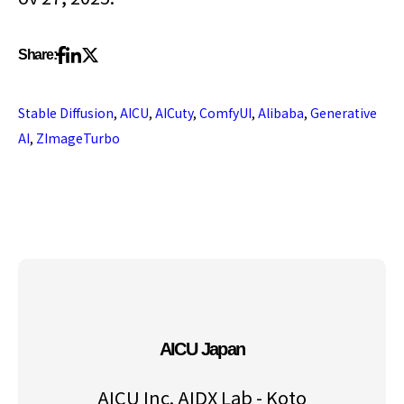
Share:
Stable Diffusion
,
AICU
,
AICuty
,
ComfyUI
,
Alibaba
,
Generative
AI
,
ZImageTurbo
AICU Japan
AICU Inc. AIDX Lab - Koto