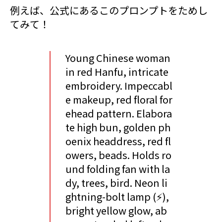
例えば、公式にあるこのプロンプトをためし
てみて！
Young Chinese woman
in red Hanfu, intricate
embroidery. Impeccabl
e makeup, red floral for
ehead pattern. Elabora
te high bun, golden ph
oenix headdress, red fl
owers, beads. Holds ro
und folding fan with la
dy, trees, bird. Neon li
ghtning-bolt lamp (⚡️),
bright yellow glow, ab