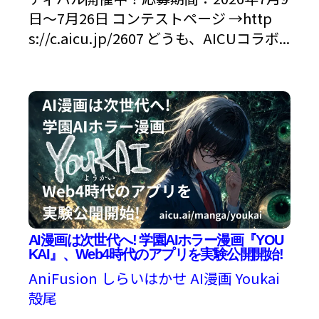
日〜7月26日 コンテストページ →http
s://c.aicu.jp/2607 どうも、AICUコラボ...
AI漫画は次世代へ! 学園AIホラー漫画『YOU
KAI』、Web4時代のアプリを実験公開開始!
AniFusion
しらいはかせ
AI漫画
Youkai
殻尾