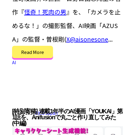
作『
怪奇！死肉の男
』を、「カメラを止
めるな！」の撮影監督、AI映画「AZUS
A」の監督・曽根剛(
X@aisonesone
...
Read More
AI
[特別寄稿] 連載1年半のAI漫画「YOUKAI」第
21 7月 2026
AICU Japan
1話を、Anifusionで丸ごと作り直してみた
(中編)