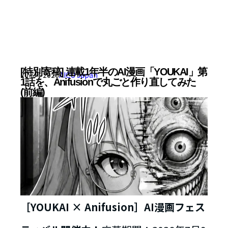
[特別寄稿] 連載1年半のAI漫画「YOUKAI」第
20 7月 2026
AICU Japan
1話を、Anifusionで丸ごと作り直してみた
(前編)
［YOUKAI × Anifusion］AI漫画フェス