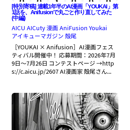
[特別寄稿] 連載1年半のAI漫画「YOUKAI」第
1話を、Anifusionで丸ごと作り直してみた
(中編)
AICU
AICuty
漫画
AniFusion
Youkai
アイキューマガジン
殻尾
［YOUKAI × Anifusion］AI漫画フェス
ティバル開催中！ 応募期間：2026年7月
9日〜7月26日 コンテストページ →http
s://c.aicu.jp/2607 AI漫画家 殻尾さん...