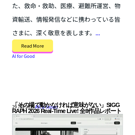
た、救命・救助、医療、避難所運営、物
資輸送、情報発信などに携わっている皆
さまに、深く敬意を表します。
...
Read More
AI for Good
「その場で動かなければ意味がない」SIGG
29 7月 2026
AICU Japan
RAPH 2026 Real-Time Live! 全8作品レポート