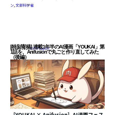
ン
,
文部科学省
[特別寄稿] 連載1年半のAI漫画「YOUKAI」第
25 7月 2026
AICU Japan
1話を、Anifusionで丸ごと作り直してみた
（後編）
［YOUKAI × Anifusion］AI漫画フェス