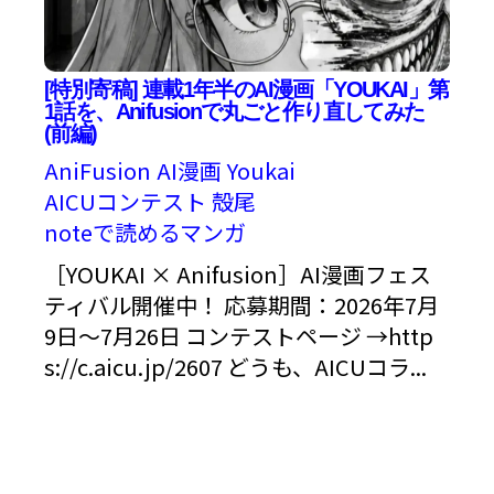
[特別寄稿] 連載1年半のAI漫画「YOUKAI」第
1話を、Anifusionで丸ごと作り直してみた
(前編)
AniFusion
AI漫画
Youkai
AICUコンテスト
殻尾
noteで読めるマンガ
［YOUKAI × Anifusion］AI漫画フェス
ティバル開催中！ 応募期間：2026年7月
9日〜7月26日 コンテストページ →http
s://c.aicu.jp/2607 どうも、AICUコラ...