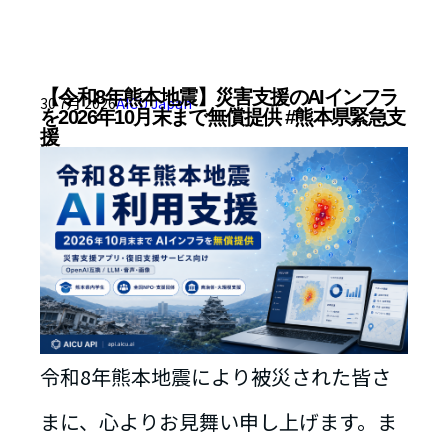
【令和8年熊本地震】災害支援のAIインフラ
30 7月 2026
AICU Japan
を2026年10月末まで無償提供 #熊本県緊急支
援
令和8年熊本地震により被災された皆さ
まに、心よりお見舞い申し上げます。ま