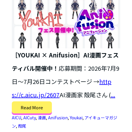
［YOUKAI × Anifusion］AI漫画フェス
ティバル開催中！
応募期間：2026年7月9
日〜7月26日コンテストページ →
http
s://c.aicu.jp/2607
AI漫画家 殻尾さん (
...
Read More
AICU
,
AICuty
,
漫画
,
AniFusion
,
Youkai
,
アイキューマガジ
ン
,
殻尾