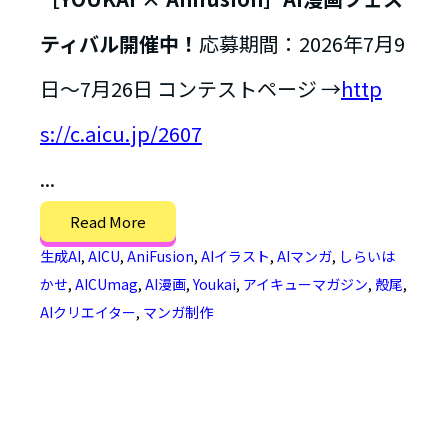
ティバル開催中！
応募期間：2026年7月9
日〜7月26日 コンテストページ →
http
s://c.aicu.jp/2607
...
Read More
生成AI
,
AICU
,
AniFusion
,
AIイラスト
,
AIマンガ
,
しらいは
かせ
,
AICUmag
,
AI漫画
,
Youkai
,
アイキューマガジン
,
殻尾
,
AIクリエイター
,
マンガ制作