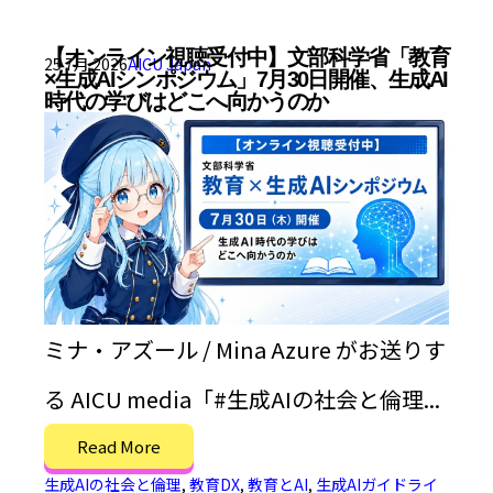
【オンライン視聴受付中】文部科学省「教育
25 7月 2026
AICU Japan
×生成AIシンポジウム」7月30日開催、生成AI
時代の学びはどこへ向かうのか
ミナ・アズール / Mina Azure がお送りす
る AICU media「#生成AIの社会と倫理...
Read More
生成AIの社会と倫理
,
教育DX
,
教育とAI
,
生成AIガイドライ