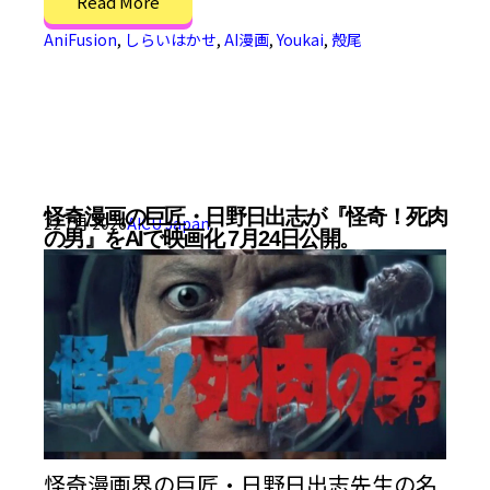
Read More
AniFusion
,
しらいはかせ
,
AI漫画
,
Youkai
,
殻尾
怪奇漫画の巨匠・日野日出志が『怪奇！死肉
22 7月 2026
AICU Japan
の男』をAIで映画化 7月24日公開。
怪奇漫画界の巨匠・日野日出志先生の名