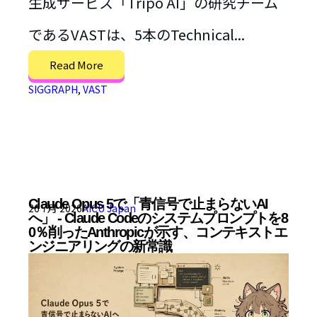
生成サービス「Tripo AI」の研究チーム
であるVASTは、5本のTechnical...
Read More
SIGGRAPH
,
VAST
Claude Opus 5で「青信号で止まらないAI
26 7月 2026
AICU Japan
へ」 - Claude Codeのシステムプロンプトを8
0％削ったAnthropicが示す、コンテキストエ
ンジニアリングの新常識