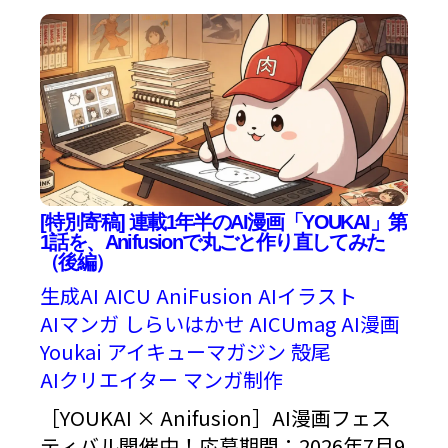
[特別寄稿] 連載1年半のAI漫画「YOUKAI」第
1話を、Anifusionで丸ごと作り直してみた
（後編）
生成AI
AICU
AniFusion
AIイラスト
AIマンガ
しらいはかせ
AICUmag
AI漫画
Youkai
アイキューマガジン
殻尾
AIクリエイター
マンガ制作
［YOUKAI × Anifusion］AI漫画フェス
ティバル開催中！応募期間：2026年7月9