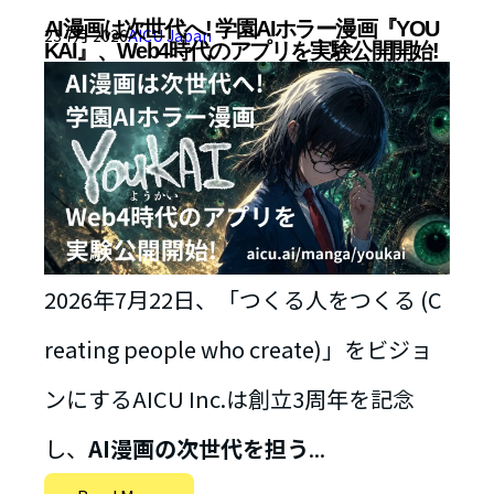
AI漫画は次世代へ! 学園AIホラー漫画『YOU
23 7月 2026
AICU Japan
KAI』、Web4時代のアプリを実験公開開始!
2026年7月22日、「つくる人をつくる (C
reating people who create)」をビジョ
ンにするAICU Inc.は創立3周年を記念
し、
AI漫画の次世代を担う
...