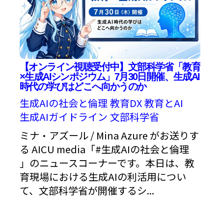
【オンライン視聴受付中】文部科学省「教育
×生成AIシンポジウム」7月30日開催、生成AI
時代の学びはどこへ向かうのか
生成AIの社会と倫理
教育DX
教育とAI
生成AIガイドライン
文部科学省
ミナ・アズール / Mina Azure がお送りす
る AICU media「#生成AIの社会と倫理
」のニュースコーナーです。本日は、教
育現場における生成AIの利活用につい
て、文部科学省が開催するシ...