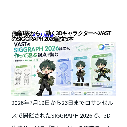
画像1枚から、動く3DキャラクターへVAST
28 7月 2026
AICU Japan
のSIGGRAPH 2026論文5本
2026年7月19日から23日までロサンゼル
スで開催されたSIGGRAPH 2026で、3D