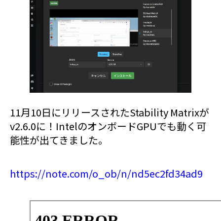
11月10日にリリースされたStability Matrixが
v2.6.0に！IntelのオンボードGPUでも動く可
能性が出てきました。
https://note.com/o_ob/n/nd5ec2fd34ad9