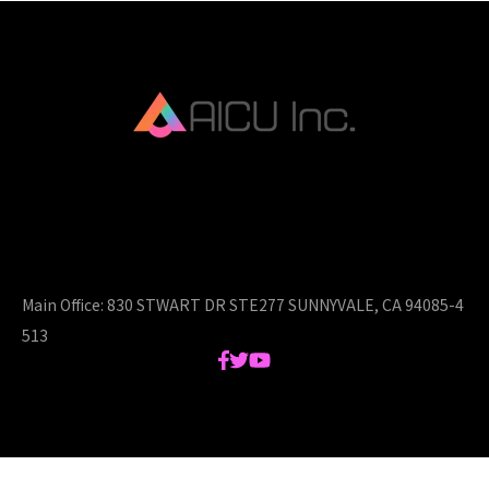
AICU Inc. is AIDX company.
Main Office:
830 STWART DR STE277 SUNNYVALE, CA 94085-4
513