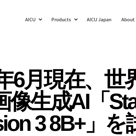
AICU
Products
AICU Japan
About
AICU
Products
24年6月現在、世
像生成AI「Stabl
usion 3 8B+」