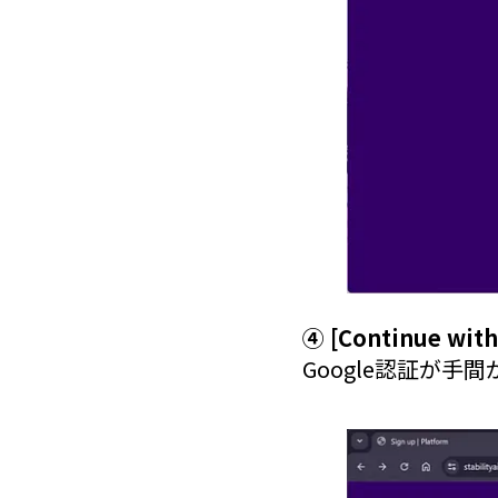
④ [Continue
Google認証が