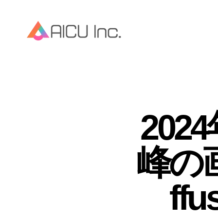
20
峰の画
ff