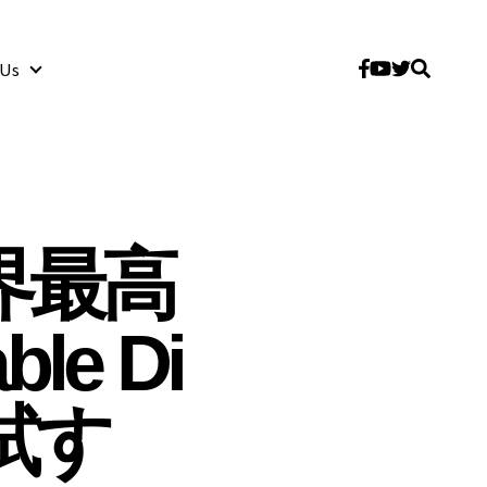
 Us
About Us
界最高
e Di
を試す