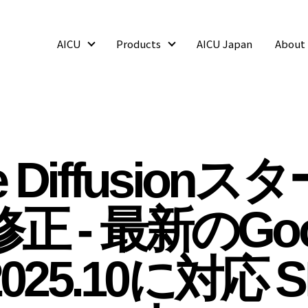
AICU
Products
AICU Japan
About
AICU
Products
le Diffusion
正 - 最新のGoog
 2025.10に対応