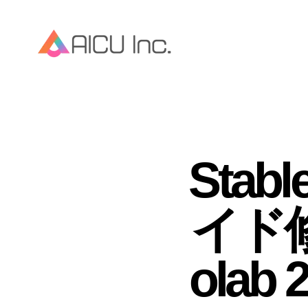
Stab
イド修
olab