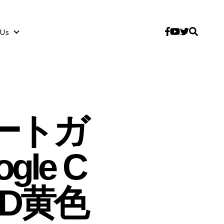
 Us
About Us
スタートガ
le C
 SD黄色