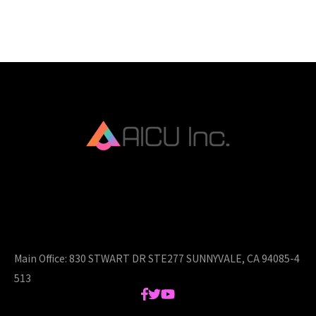
AICU Inc. is AIDX company.
Main Office:
830 STWART DR STE277 SUNNYVALE, CA 94085-4
513