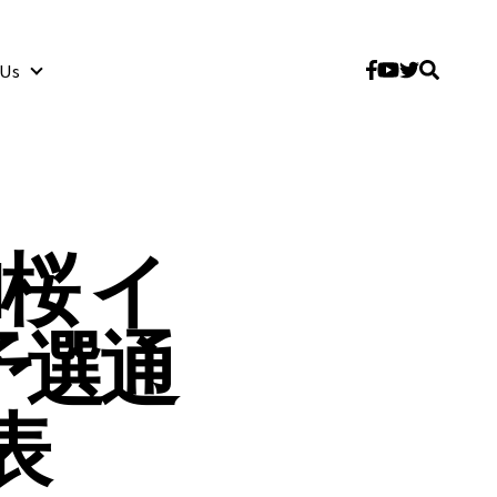
 Us
About Us
桜 イ
予選通
表