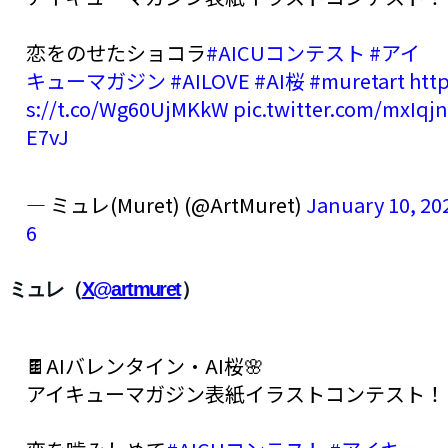
恋をのせたショコラ
#AICUコンテスト
#アイ
キューマガジン
#AILOVE
#AI桜
#muretart
htt
s://t.co/Wg60UjMKkW
pic.twitter.com/mxIqjn
E7vJ
— ミュレ(Muret) (@ArtMuret)
January 10, 20
6
 ミュレ（
X@artmuret
）
🍫AIバレンタイン・AI桜🌸
アイキューマガジン表紙イラストコンテスト！