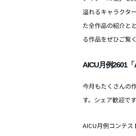
溢れるキャラクタ
た全作品の紹介と
る作品をぜひご覧
AICU月例260
今月もたくさんの
す。シェア歓迎で
AICU月例コンテ