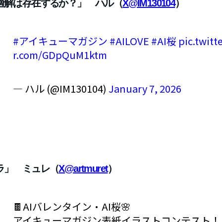
適解は存在するか？」 ハル（
X@IM130104
）
#アイキューマガジン
#AILOVE
#AI桜
pic.twitt
r.com/GDpQuM1ktm
— ハル (@IM130104)
January 7, 2026
ラ」 ミュレ（
X@artmuret
）
🍫AIバレンタイン・AI桜🌸
アイキューマガジン表紙イラストコンテスト！