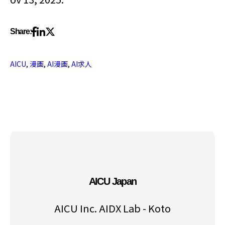
Share:
AICU
,
漫画
,
AI漫画
,
AI求人
AICU Japan
AICU Inc. AIDX Lab - Koto