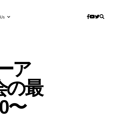
 Us
About Us
ーア
強会の最
00〜