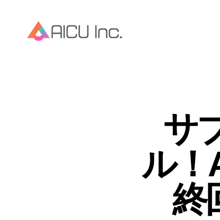
サ
ル！A
終回