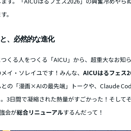
ます。「AICUはるフェス2026」の興奮冷めやらぬ
ます。
歩みと、必然的な進化
につくる人をつくる「AICU」から、超重大なお知
のメイ・ソレイユです！みんな、
AICUはるフェス2
の「漫画×AIの最先端」トークや、Claude Co
…。3日間で凝縮された熱量がすごかった！そして
勉強会が
総合リニューアル
するんだって！