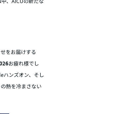
中、AICUの新たな
らせをお届けする
026
お疲れ様でし
deハンズオン、そし
その熱を冷まさない