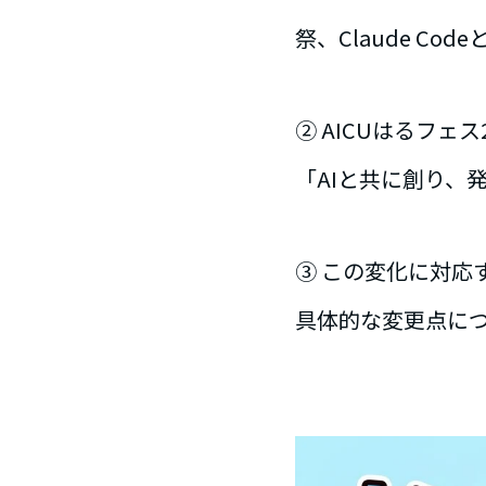
祭、Claude C
② AICUはるフ
「AIと共に創り、
③ この変化に対応
具体的な変更点に