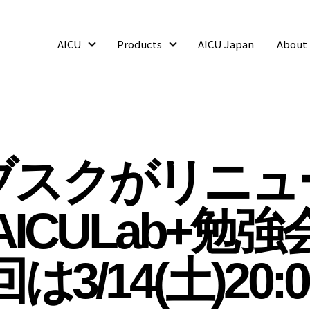
AICU
Products
AICU Japan
About
AICU
Products
ブスクがリニュ
ICULab+勉
は3/14(土)20: