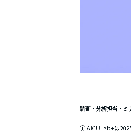
調査・分析担当・ミ
① AICULab+は