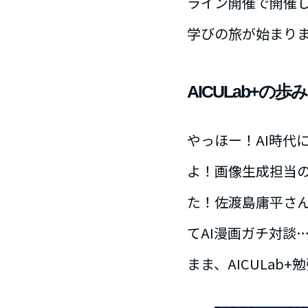
ライン開催で開催し
学びの旅が始まり
AICULab+の
やっほー！AI時代
よ！画像生成担当
た！佐渡島庸平さんと
てAI漫画ガチ対談
まま、AICULab+