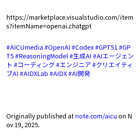
https://marketplace.visualstudio.com/item
s?itemName=openai.chatgpt
#AICUmedia
#OpenAI
#Codex
#GPT51
#GP
T5
#ReasoningModel
#生成AI
#AIエージェン
ト
#コーディング
#エンジニア
#クリエイティ
ブAI
#AIDXLab
#AIDX
#AI開発
Originally published at
note.com/aicu
on N
ov 19, 2025.