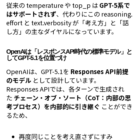
従来の temperature や top_p は
GPT-5系で
はサポートされず
、代わりにこの reasoning.
effort と text.verbosity が「考え方」と「話
し方」の主なダイヤルになっています。
OpenAIは「レスポンスAPI時代の標準モデル」と
してGPT-5.1を位置づけ
OpenAIは、GPT-5.1を
Responses API前提
のモデル
として設計しています。
Responses APIでは、各ターンで生成され
た
チェーン・オブ・ソート（CoT：内部の思
考プロセス）を内部的に引き継ぐ
ことができ
るため、
再度同じことを考え直さずにすみ