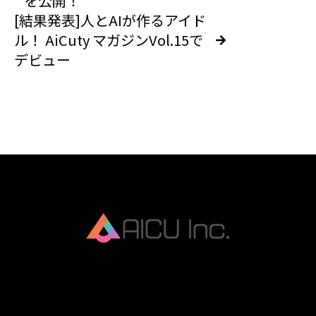
を公開！
[結果発表]人とAIが作るアイド
ル！ AiCuty マガジンVol.15で
デビュー
AICU Inc. is AIDX company.