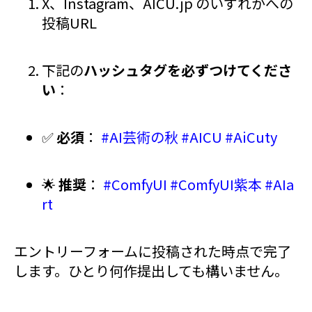
X、Instagram、AICU.jp のいずれかへの
投稿URL
下記の
ハッシュタグを必ずつけてくださ
い
：
✅
必須
：
#AI芸術の秋
#AICU
#AiCuty
🌟
推奨
：
#ComfyUI
#ComfyUI紫本
#AIa
rt
エントリーフォームに投稿された時点で完了
します。ひとり何作提出しても構いません。