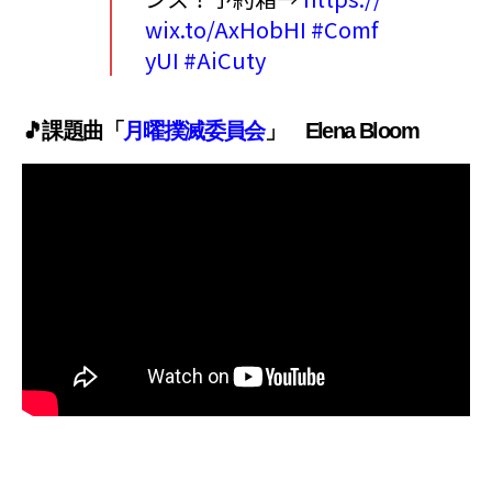
wix.to/AxHobHI
#Comf
yUI
#AiCuty
🎵課題曲「
月曜撲滅委員会
」 Elena Bloom