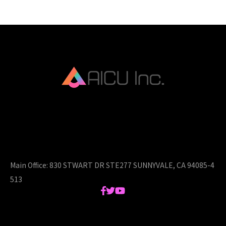
AICU Inc. is AIDX company.
Main Office:
830 STWART DR STE277 SUNNYVALE, CA 94085-4
513