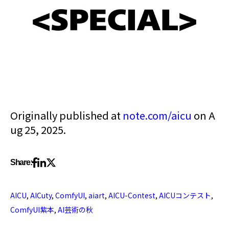
Originally published at
note.com/aicu
on A
ug 25, 2025.
Share:
AICU
,
AICuty
,
ComfyUI
,
aiart
,
AICU-Contest
,
AICUコンテスト
,
ComfyUI紫本
,
AI芸術の秋