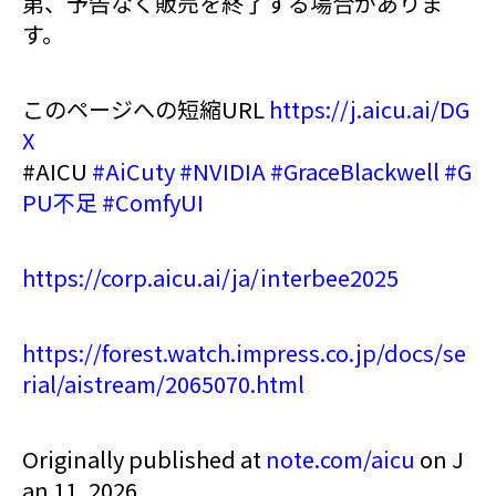
第、予告なく販売を終了する場合がありま
す。
このページへの短縮URL
https://j.aicu.ai/DG
X
#AICU
#AiCuty
#NVIDIA
#GraceBlackwell
#G
PU不足
#ComfyUI
https://corp.aicu.ai/ja/interbee2025
https://forest.watch.impress.co.jp/docs/se
rial/aistream/2065070.html
Originally published at
note.com/aicu
on J
an 11, 2026.