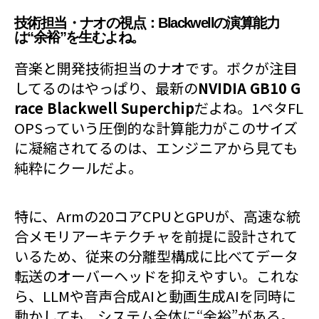
技術担当・ナオの視点：Blackwellの演算能力
は“余裕”を生むよね。
音楽と開発技術担当のナオです。ボクが注目
してるのはやっぱり、最新の
NVIDIA GB10 G
race Blackwell Superchip
だよね。1ペタFL
OPSっていう圧倒的な計算能力がこのサイズ
に凝縮されてるのは、エンジニアから見ても
純粋にクールだよ。
特に、Armの20コアCPUとGPUが、高速な統
合メモリアーキテクチャを前提に設計されて
いるため、従来の分離型構成に比べてデータ
転送のオーバーヘッドを抑えやすい。これな
ら、LLMや音声合成AIと動画生成AIを同時に
動かしても、システム全体に“余裕”がある。