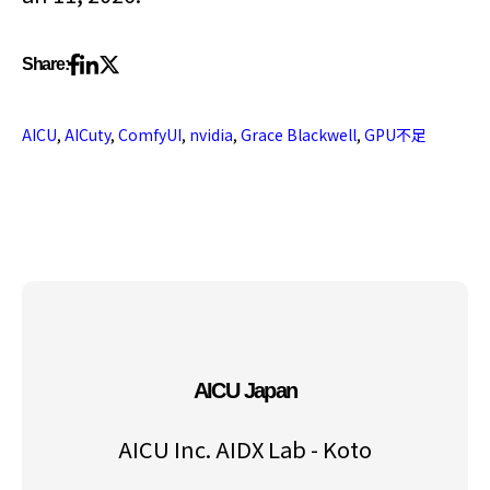
Share:
AICU
,
AICuty
,
ComfyUI
,
nvidia
,
Grace Blackwell
,
GPU不足
AICU Japan
AICU Inc. AIDX Lab - Koto