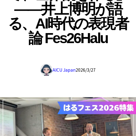
——井上博明が語
る、AI時代の表現者
論 Fes26Halu
AICU Japan
2026/3/27