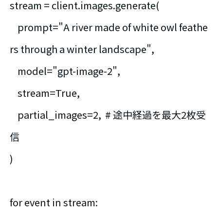
stream = client.images.generate(
prompt="A river made of white owl feathe
rs through a winter landscape",
model="gpt-image-2",
stream=True,
partial_images=2, # 途中経過を最大2枚受
信
)
for event in stream: