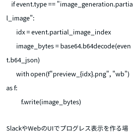
if event.type == "image_generation.partia
l_image":
idx = event.partial_image_index
image_bytes = base64.b64decode(even
t.b64_json)
with open(f"preview_{idx}.png", "wb")
as f:
f.write(image_bytes)
SlackやWebのUIでプログレス表示を作る場