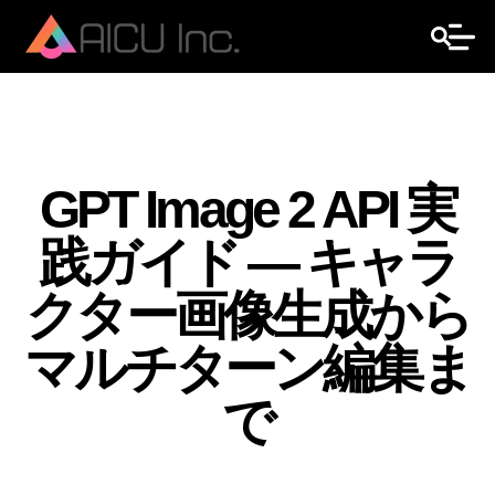
GPT Image 2 API 実
践ガイド ― キャラ
クター画像生成から
マルチターン編集ま
で