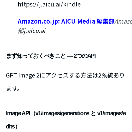
https://j.aicu.ai/kindle
Amazon.co.jp: AICU Media 編集部
Amazo
部
j.aicu.ai
まず知っておくべきこと ― 2つのAPI
GPT Image 2にアクセスする方法は2系統あり
ます。
Image API（v1/images/generations と v1/images/e
dits）