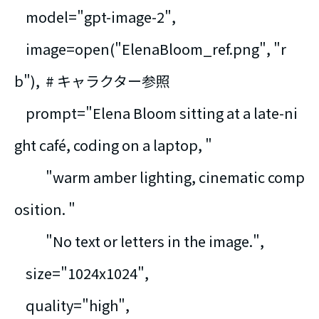
model="gpt-image-2",
image=open("ElenaBloom_ref.png", "r
b"), # キャラクター参照
prompt="Elena Bloom sitting at a late-ni
ght café, coding on a laptop, "
"warm amber lighting, cinematic comp
osition. "
"No text or letters in the image.",
size="1024x1024",
quality="high",