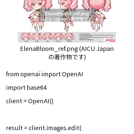
ElenaBloom_ref.png (AICU Japan
の著作物です)
from openai import OpenAI
import base64
client = OpenAI()
result = client.images.edit(