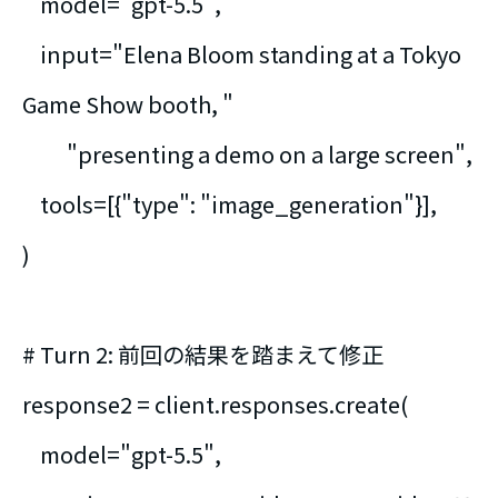
model="gpt-5.5",
input="Elena Bloom standing at a Tokyo
Game Show booth, "
"presenting a demo on a large screen",
tools=[{"type": "image_generation"}],
)
# Turn 2: 前回の結果を踏まえて修正
response2 = client.responses.create(
model="gpt-5.5",